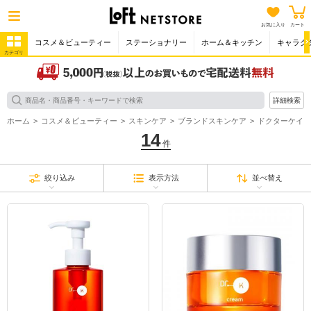
お気に入り
カート
コスメ＆ビューティー
ステーショナリー
ホーム＆キッチン
キャラク
カテゴリ
詳細検索
ホーム
コスメ＆ビューティー
スキンケア
ブランドスキンケア
ドクターケイ
14
件
絞り込み
表示方法
並べ替え