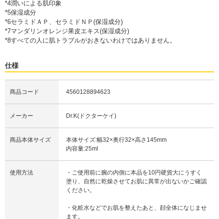
*4潤いによる肌印象
*5保湿成分
*6セラミドＡＰ、セラミドＮＰ(保湿成分)
*7マンダリンオレンジ果皮エキス(保湿成分)
*8すべての人に肌トラブルがおきないわけではありません。
仕様
商品コード
4560128894623
メーカー
Dr.K(ドクターケイ)
商品本体サイズ
本体サイズ:幅32×奥行32×高さ145mm
内容量:25ml
使用方法
・ご使用前に腕の内側に本品を10円硬貨大にうすく
塗り、自然に乾燥させてお肌に異常が出ないかご確認
ください。
・化粧水などでお肌を整えたあと、顔全体になじませ
ます。