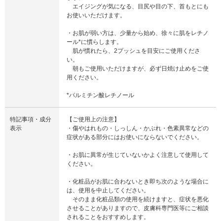
エイジングが気になる、目尻や目の下、首もとにも
お使いいただけます。
・お肌が弱い方は、少量から始め、徐々に肌をレチノ
ール*に慣らします。
肌が慣れたら、2プッシュを目安にご使用くださ
い。
朝もご使用いただけますが、必ず日焼け止めをご使
用ください。
*パルミチン酸レチノール
特記事項・成分
【ご使用上の注意】
表示
・傷やはれもの・しっしん・かぶれ・色素異常などの
症状がある部分にはお使いにならないでください。
・お肌に異常が生じていないかよく注意して使用して
ください。
・化粧品がお肌に合わないとき即ち次のような場合に
は、使用を中止してください。
そのまま化粧品類の使用を続けますと、症状を悪化
させることがありますので、皮膚科専門医等にご相談
されることをおすすめします。