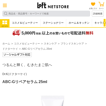
お気に入り
カート
詳細検索
コスメ＆ビューティー
ステーショナリー
ホーム＆キッチン
キャラク
カテゴリ
ホーム
コスメ＆ビューティー
スキンケア
ブランドスキンケア
ドクターケイ
ABC-Gリペアセラム 25ml
つるんと輝く、むきたまご肌へ
Dr.K(ドクターケイ)
ABC-Gリペアセラム 25ml