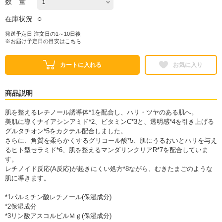
数 量
○
在庫状況
発送予定日 注文日の1～10日後
※お届け予定日の目安は
こちら
カートに入れる
お気に入り
商品説明
肌を整えるレチノール誘導体*1を配合し、ハリ・ツヤのある肌へ。
美肌に導くナイアシンアミド*2、ビタミンC*3と、透明感*4を引き上げる
グルタチオン*5をカクテル配合しました。
さらに、角質を柔らかくするグリコール酸*5、肌にうるおいとハリを与え
るヒト型セラミド*6、肌を整えるマンダリンクリアR*7を配合していま
す。
レチノイド反応(A反応)が起きにくい処方*8ながら、むきたまごのような
肌に導きます。
*1パルミチン酸レチノール(保湿成分)
*2保湿成分
*3リン酸アスコルビルＭｇ(保湿成分)