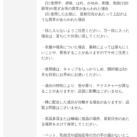
(1) 使用中、赤味、はれ、かゆみ、刺激、色抜け(白
斑等)や黒ずみ等の異常があらわれた場合
(2) 使用したお肌に、直射日光があたって上記のよ
うな異常があらわれた場合
・目に入らないようご注意ください。万一目に入った
場合は、直ちに十分洗い流してください。
・衣服や寝具についた場合、素材によっては落ちにく
いことや、変色することがありますので十分ご注意く
ださい。
・使用後は、キャップをしっかりしめ、開封後は3か
月を目安にお早めにお使いください。
・成分の特性により、色や香り、テクスチャーが異な
ることがありますが、品質に影響はございません。
・稀に配合した成分が分離する場合がありますが、品
質上問題はございません。
・高温多湿または極端に低温の場所、直射日光のあた
る場所をさけて保管してください。
・ペット、乳幼児や認知症等の方の手の届かないとこ