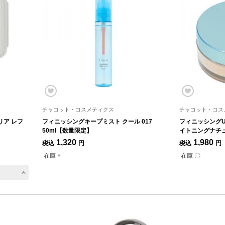
チャコット・コスメティクス
チャコット・コス
リア レフ
フィニッシングキープミスト クール 017
フィニッシングUV
50ml【数量限定】
イトニングナチ
1,320
1,980
税込
円
税込
円
在庫 ×
在庫 〇