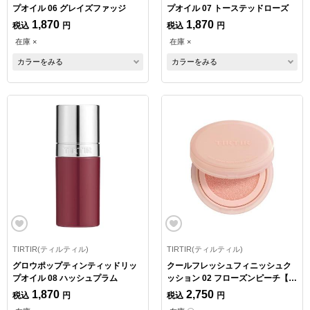
プオイル 06 グレイズファッジ
プオイル 07 トーステッドローズ
1,870
1,870
税込
円
税込
円
在庫 ×
在庫 ×
カラーをみる
カラーをみる
TIRTIR(ティルティル)
TIRTIR(ティルティル)
グロウポップティンティッドリッ
クールフレッシュフィニッシュク
プオイル 08 ハッシュプラム
ッション 02 フローズンピーチ【数
量限定】
1,870
2,750
税込
円
税込
円