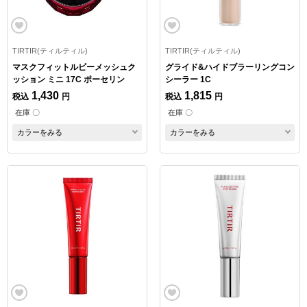
TIRTIR(ティルティル)
TIRTIR(ティルティル)
マスクフィットルビーメッシュク
グライド&ハイドブラーリングコン
ッション ミニ 17C ポーセリン
シーラー 1C
1,430
1,815
税込
円
税込
円
在庫 〇
在庫 〇
カラーをみる
カラーをみる