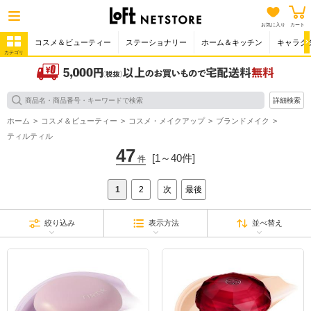
お気に入り
カート
コスメ＆ビューティー
ステーショナリー
ホーム＆キッチン
キャラク
カテゴリ
詳細検索
ホーム
コスメ＆ビューティー
コスメ・メイクアップ
ブランドメイク
ティルティル
47
[1～40件]
件
1
2
次
最後
絞り込み
表示方法
並べ替え