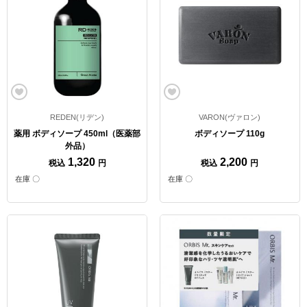
REDEN(リデン)
VARON(ヴァロン)
薬用 ボディソープ 450ml（医薬部
ボディソープ 110g
外品）
1,320
2,200
税込
円
税込
円
在庫 〇
在庫 〇