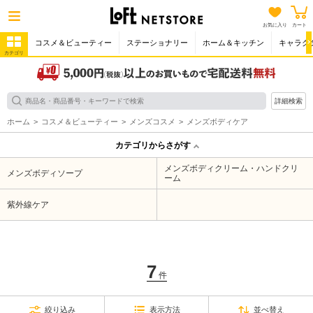
お気に入り
カート
コスメ＆ビューティー
ステーショナリー
ホーム＆キッチン
キャラク
カテゴリ
詳細検索
ホーム
コスメ＆ビューティー
メンズコスメ
メンズボディケア
カテゴリからさがす
メンズボディクリーム・ハンドクリ
メンズボディソープ
ーム
紫外線ケア
7
件
絞り込み
表示方法
並べ替え