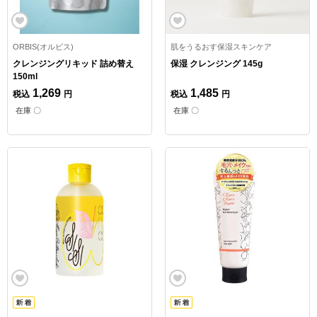
ORBIS(オルビス)
肌をうるおす保湿スキンケア
クレンジングリキッド 詰め替え
保湿 クレンジング 145g
150ml
1,269
1,485
税込
円
税込
円
在庫 〇
在庫 〇