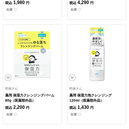
1,980
4,290
税込
円
税込
円
在庫 〇
在庫 〇
乾燥さん
乾燥さん
薬用 保湿力クレンジングバーム
薬用 保湿力泡クレンジング
80g（医薬部外品）
120ml（医薬部外品）
2,200
1,430
税込
円
税込
円
在庫 〇
在庫 〇