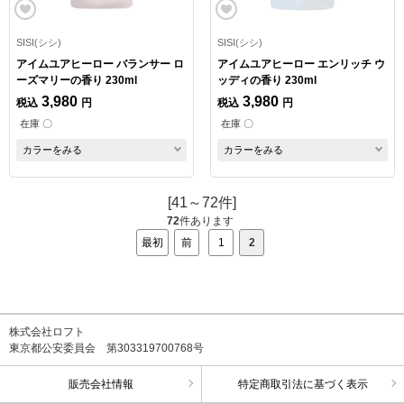
SISI(シシ)
SISI(シシ)
アイムユアヒーロー バランサー ロ
アイムユアヒーロー エンリッチ ウ
ーズマリーの香り 230ml
ッディの香り 230ml
3,980
3,980
税込
円
税込
円
在庫 〇
在庫 〇
カラーをみる
カラーをみる
[41～72件]
72
件あります
最初
前
1
2
株式会社ロフト
東京都公安委員会 第303319700768号
販売会社情報
特定商取引法に基づく表示