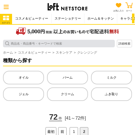
お気に入り
カート
コスメ＆ビューティー
ステーショナリー
ホーム＆キッチン
キャラク
カテゴリ
詳細検索
ホーム
コスメ＆ビューティー
スキンケア
クレンジング
種類から探す
オイル
バーム
ミルク
ジェル
クリーム
ふき取り
72
[41～72件]
件
最初
前
1
2