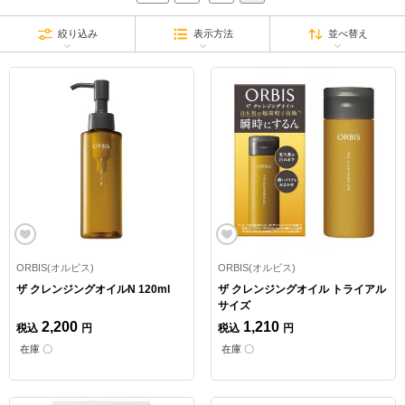
絞り込み
表示方法
並べ替え
ORBIS(オルビス)
ORBIS(オルビス)
ザ クレンジングオイルN 120ml
ザ クレンジングオイル トライアル
サイズ
2,200
1,210
税込
円
税込
円
在庫 〇
在庫 〇