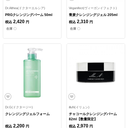
Dr.Althea(ドクターエルシア)
Veganifect(ヴィーガンイフェクト)
PRGクレンジングバーム 50ml
青麦クレンジングジェル 205ml
2,420
2,310
税込
円
税込
円
在庫 〇
在庫 〇
Dr.G(ドクタージー)
illuN(イリュン)
クレンジングジェルフォーム
チャコールクレンジングバーム
82ml【数量限定】
2,200
2,970
税込
円
税込
円