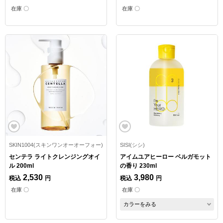
在庫 〇
在庫 〇
SKIN1004(スキンワンオーオーフォー)
SISI(シシ)
センテラ ライトクレンジングオイ
アイムユアヒーロー ベルガモット
ル 200ml
の香り 230ml
2,530
3,980
税込
円
税込
円
在庫 〇
在庫 〇
カラーをみる