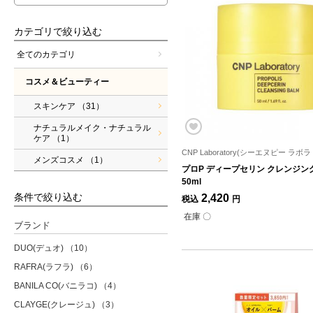
カテゴリで絞り込む
全てのカテゴリ
コスメ＆ビューティー
スキンケア
（31）
ナチュラルメイク・ナチュラル
ケア
（1）
CNP Laboratory(シーエヌピー ラボ
メンズコスメ
（1）
プロP ディープセリン クレンジン
50ml
条件で絞り込む
2,420
税込
円
在庫 〇
ブランド
DUO(デュオ)
（10）
RAFRA(ラフラ)
（6）
BANILA CO(バニラコ)
（4）
CLAYGE(クレージュ)
（3）