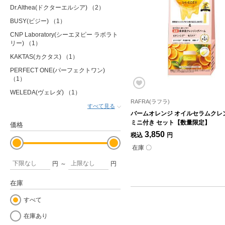
Dr.Althea(ドクターエルシア)
（2）
BUSY(ビジー)
（1）
CNP Laboratory(シーエヌピー ラボラト
リー)
（1）
KAKTAS(カクタス)
（1）
PERFECT ONE(パーフェクトワン)
（1）
WELEDA(ヴェレダ)
（1）
RAFRA(ラフラ)
すべて見る
バームオレンジ オイルセラムクレ
ミニ付き セット【数量限定】
価格
3,850
税込
円
在庫 〇
円
～
円
在庫
すべて
在庫あり