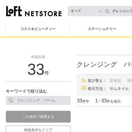
すべて
コスメ＆ビューティー
ステーショナリー
検索結果
33
クレンジング バ
件
並び替え
新着順
価
表示方法
サムネイル
キーワードで絞り込む
33
1
33
～
件中
件を表示
この条件で検索する
検索条件をクリア