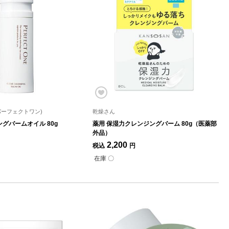
(パーフェクトワン)
乾燥さん
グバームオイル 80g
薬用 保湿力クレンジングバーム 80g（医薬部
外品）
2,200
税込
円
在庫 〇