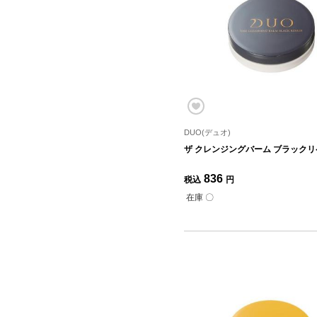
DUO(デュオ)
ザ クレンジングバーム ブラックリペ
836
税込
円
在庫 〇