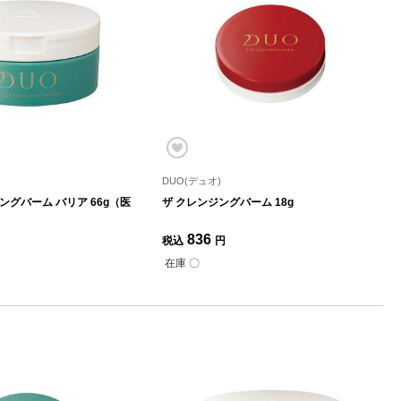
DUO(デュオ)
ングバーム バリア 66g（医
ザ クレンジングバーム 18g
836
税込
円
在庫 〇