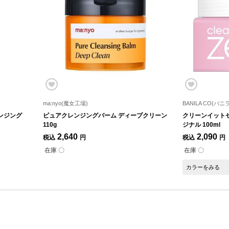
ma:nyo(魔女工場)
BANILA CO(バニ
ンジング
ピュアクレンジングバーム ディープクリーン
クリーンイット
110g
ジナル 100ml
2,640
2,090
税込
円
税込
円
在庫 〇
在庫 〇
カラーをみる