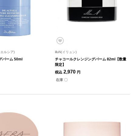
ターエルシア)
illuN(イリュン)
バーム 50ml
チャコールクレンジングバーム 82ml【数量
限定】
2,970
税込
円
在庫 〇