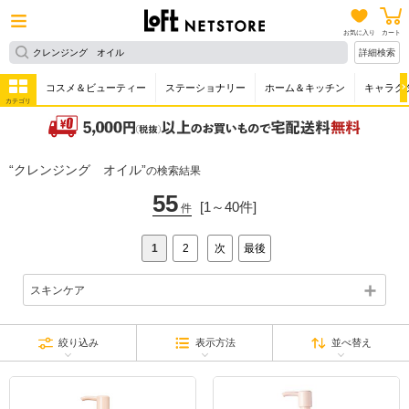
お気に入り
カート
詳細検索
コスメ＆ビューティー
ステーショナリー
ホーム＆キッチン
キャラク
カテゴリ
クレンジング オイル
の検索結果
55
[1～40件]
件
1
2
次
最後
スキンケア
絞り込み
表示方法
並べ替え