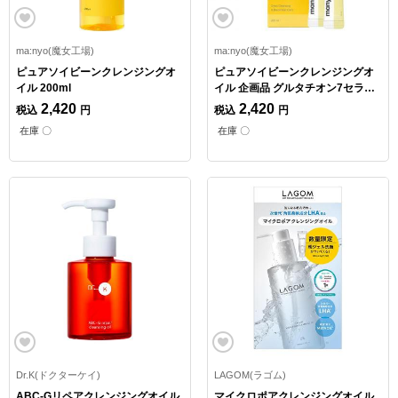
ma:nyo(魔女工場)
ma:nyo(魔女工場)
ピュアソイビーンクレンジングオ
ピュアソイビーンクレンジングオ
イル 200ml
イル 企画品 グルタチオン7セラム
パウチ2包付き【数量限定】
2,420
2,420
税込
円
税込
円
在庫 〇
在庫 〇
Dr.K(ドクターケイ)
LAGOM(ラゴム)
ABC-Gリペアクレンジングオイル
マイクロポアクレンジングオイル