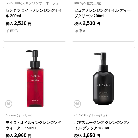
SKIN1004(スキンワンオーオーフォー)
ma:nyo(魔女工場)
センテラ ライトクレンジングオイ
ピュアクレンジングオイル ディー
ル 200ml
プクリーン 200ml
2,530
2,530
税込
円
税込
円
在庫 〇
在庫 ×
Aurelie.(オレリー)
CLAYGE(クレージュ)
モイストオイルインクレンジング
ポアスムージング クレンジングオ
ウォーター 150ml
イル ブラック 180ml
3,960
1,650
税込
円
税込
円