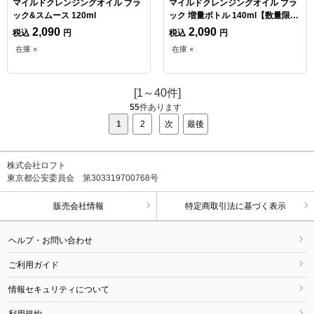
マイルドクレンジングオイル ブラ
マイルドクレンジングオイル ブラ
ック&スムース 120ml
ック 増量ボトル 140ml【数量限
定】
2,090
2,090
税込
円
税込
円
在庫 ×
在庫 ×
[1～40件]
55
件あります
1
2
次
最後
株式会社ロフト
東京都公安委員会 第303319700768号
販売会社情報
特定商取引法に基づく表示
ヘルプ・お問い合わせ
ご利用ガイド
情報セキュリティについて
利用規約