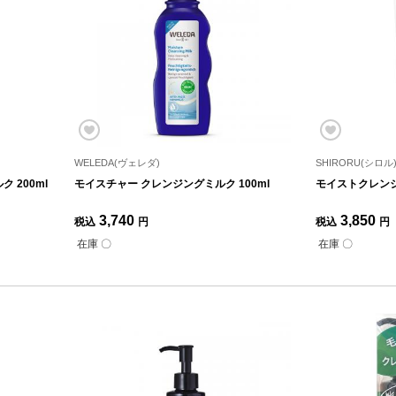
WELEDA(ヴェレダ)
SHIRORU(シロル
 200ml
モイスチャー クレンジングミルク 100ml
モイストクレンジ
3,740
3,850
税込
円
税込
円
在庫 〇
在庫 〇