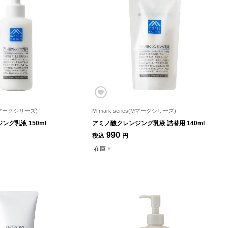
s(Mマークシリーズ)
M-mark series(Mマークシリーズ)
グ乳液 150ml
アミノ酸クレンジング乳液 詰替用 140ml
990
税込
円
在庫 ×