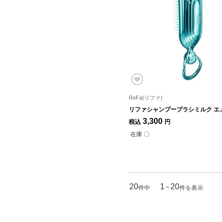
ReFa(リファ)
リファシャンプーブラシミルク エ
3,300
税込
円
在庫 〇
20
1
20
～
件中
件を表示