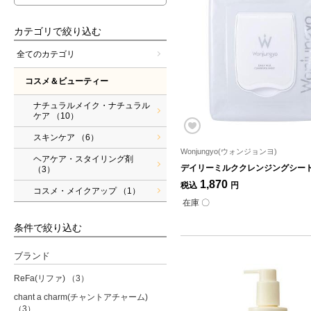
カテゴリで絞り込む
全てのカテゴリ
コスメ＆ビューティー
ナチュラルメイク・ナチュラル
ケア
（10）
スキンケア
（6）
Wonjungyo(ウォンジョンヨ)
ヘアケア・スタイリング剤
デイリーミルククレンジングシー
（3）
1,870
税込
円
コスメ・メイクアップ
（1）
在庫 〇
条件で絞り込む
ブランド
ReFa(リファ)
（3）
chant a charm(チャントアチャーム)
（3）