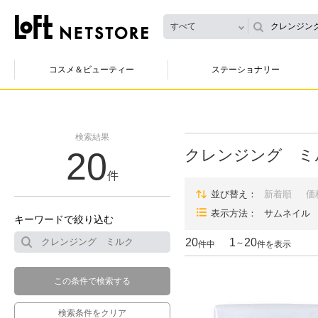
すべて
コスメ＆ビューティー
ステーショナリー
検索結果
20
クレンジング ミ
件
並び替え
新着順
価
表示方法
サムネイル
キーワードで絞り込む
20
1
20
～
件中
件を表示
この条件で検索する
検索条件をクリア