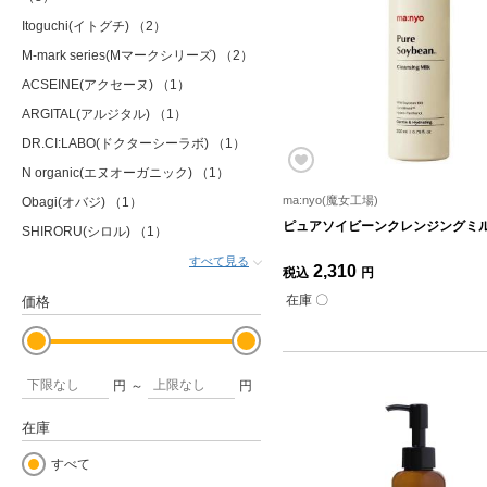
Itoguchi(イトグチ)
（2）
M-mark series(Mマークシリーズ)
（2）
ACSEINE(アクセーヌ)
（1）
ARGITAL(アルジタル)
（1）
DR.CI:LABO(ドクターシーラボ)
（1）
N organic(エヌオーガニック)
（1）
ma:nyo(魔女工場)
Obagi(オバジ)
（1）
ピュアソイビーンクレンジングミルク
SHIRORU(シロル)
（1）
すべて見る
2,310
税込
円
在庫 〇
価格
円
～
円
在庫
すべて