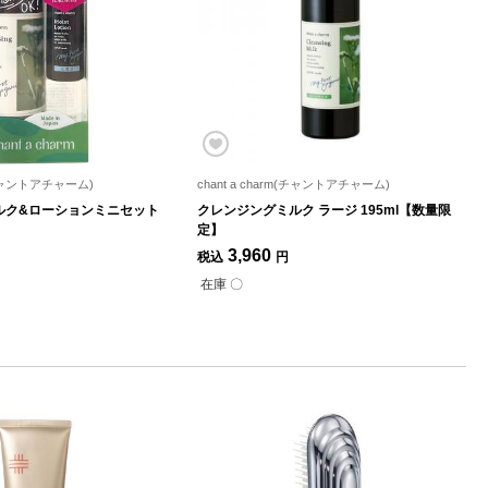
m(チャントアチャーム)
chant a charm(チャントアチャーム)
ルク&ローションミニセット
クレンジングミルク ラージ 195ml【数量限
定】
3,960
税込
円
在庫 〇