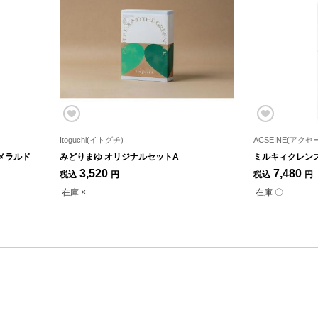
Itoguchi(イトグチ)
ACSEINE(アクセ
メラルド
みどりまゆ オリジナルセットA
ミルキィクレンズ
3,520
7,480
税込
円
税込
円
在庫 ×
在庫 〇