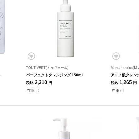
TOUT VERT(トゥヴェール)
M-mark serie
ト
パーフェクトクレンジング 150ml
アミノ酸クレンジン
2,310
1,265
税込
円
税込
円
在庫 〇
在庫 〇