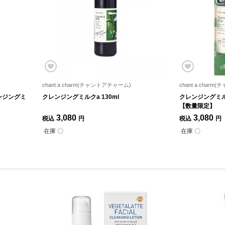
chant a charm(チャントアチャーム)
chant a char
ンジングミ
クレンジングミルクa 130ml
クレンジングミ
【数量限定】
3,080
3,080
税込
円
税込
円
在庫 〇
在庫 〇