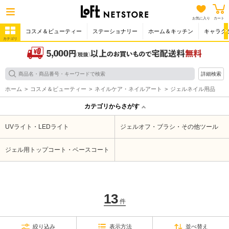
お気に入り
カート
コスメ＆ビューティー
ステーショナリー
ホーム＆キッチン
キャラク
カテゴリ
詳細検索
ホーム
コスメ＆ビューティー
ネイルケア・ネイルアート
ジェルネイル用品
カテゴリからさがす
UVライト・LEDライト
ジェルオフ・ブラシ・その他ツール
ジェル用トップコート・ベースコート
13
件
絞り込み
表示方法
並べ替え