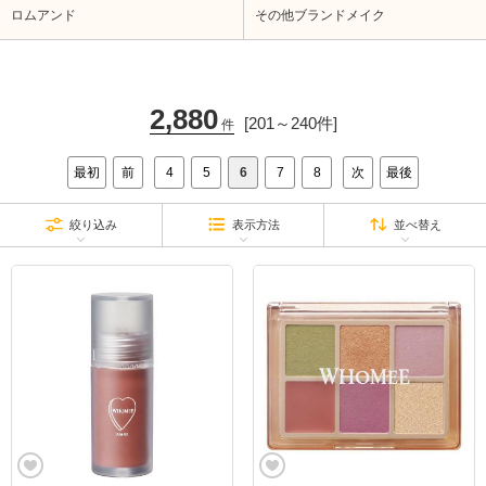
ロムアンド
その他ブランドメイク
2,880
[201～240件]
件
最初
前
4
5
6
7
8
次
最後
絞り込み
表示方法
並べ替え