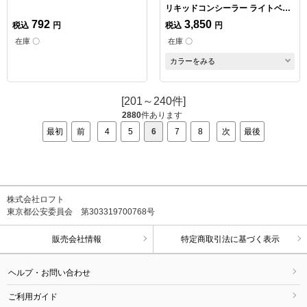
リキッドコンシーラー ライトベー
ジュ
792
3,850
税込
円
税込
円
在庫 〇
在庫 〇
カラーをみる
[201～240件]
2880
件あります
最初
前
4
5
6
7
8
次
最後
株式会社ロフト
東京都公安委員会 第303319700768号
販売会社情報
特定商取引法に基づく表示
ヘルプ・お問い合わせ
ご利用ガイド