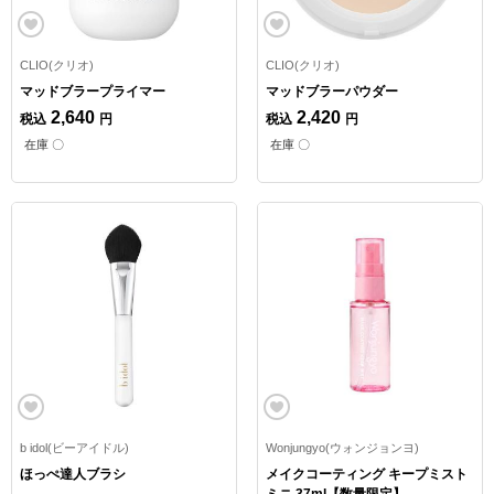
CLIO(クリオ)
CLIO(クリオ)
マッドブラープライマー
マッドブラーパウダー
2,640
2,420
税込
円
税込
円
在庫 〇
在庫 〇
b idol(ビーアイドル)
Wonjungyo(ウォンジョンヨ)
ほっぺ達人ブラシ
メイクコーティング キープミスト
ミニ 37ml【数量限定】