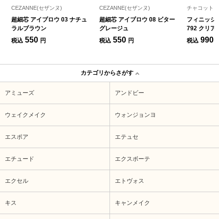
CEZANNE(セザンヌ)
CEZANNE(セザンヌ)
チャコット
超細芯 アイブロウ 03 ナチュ
超細芯 アイブロウ 08 ビター
フィニッシ
ラルブラウン
グレージュ
792 クリ
550
550
990
税込
円
税込
円
税込
カテゴリからさがす
アミューズ
アンドビー
ウェイクメイク
ウォンジョンヨ
エスポア
エテュセ
エチュード
エクスボーテ
エクセル
エトヴォス
キス
キャンメイク