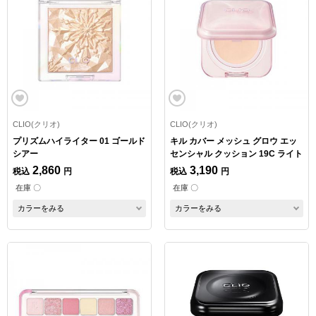
CLIO(クリオ)
CLIO(クリオ)
プリズムハイライター 01 ゴールド
キル カバー メッシュ グロウ エッ
シアー
センシャル クッション 19C ライト
2,860
3,190
税込
円
税込
円
在庫 〇
在庫 〇
カラーをみる
カラーをみる