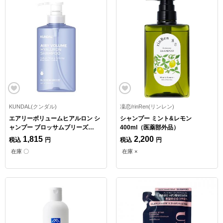
KUNDAL(クンダル)
凜恋/rinRen(リンレン)
エアリーボリュームヒアルロン シ
シャンプー ミント&レモン
ャンプー ブロッサムブリーズ
400ml（医薬部外品）
500ml
1,815
2,200
税込
円
税込
円
在庫 〇
在庫 ×