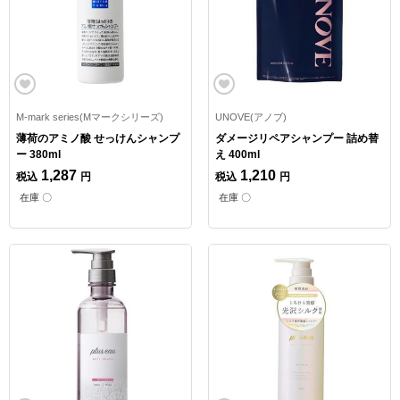
M-mark series(Mマークシリーズ)
UNOVE(アノブ)
薄荷のアミノ酸 せっけんシャンプ
ダメージリペアシャンプー 詰め替
ー 380ml
え 400ml
1,287
1,210
税込
円
税込
円
在庫 〇
在庫 〇