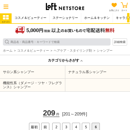
お気に入り
カート
コスメ＆ビューティー
ステーショナリー
ホーム＆キッチン
キャラク
カテゴリ
詳細検索
ホーム
コスメ＆ビューティー
ヘアケア・スタイリング剤
シャンプー
カテゴリからさがす
サロン系シャンプー
ナチュラル系シャンプー
機能性系（ダメージ・ツヤ・フレグラ
ンス）シャンプー
209
[201～209件]
件
最初
前
2
3
4
5
6