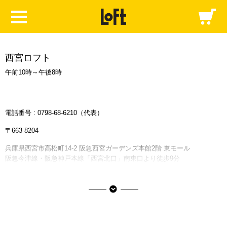
西宮ロフト
午前10時～午後8時
電話番号 :
0798-68-6210
（代表）
〒663-8204
兵庫県西宮市高松町14-2 阪急西宮ガーデンズ本館2階 東モール
阪急今津線・阪急神戸本線「西宮北口」南東口より徒歩9分
阪急西宮ガーデンズの情報はこちら
■ご利用可能な決済サービス