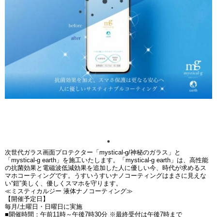
次世代ガラス画面プロテクター「mystical-g/神秘のガラス」と
「mystical-g earth」を施工いたします。「mystical-g earth」は、高性能
の抗菌効果と電磁波低減効果を追加した人に優しい今、時代が求めるス
マホコーティングです。うすいうすいナノコーティングはまさに見えな
い“鎧”美しく、優しくスマホを守ります。
≪ミスティカルジー 液体ナノコーティング≫
【開催予定日】
毎月/土曜日・日曜日に実施
■開催時間：午前11時～午後7時30分 ※最終受付は午後7時まで