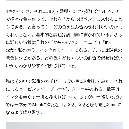
4色のインク、それに加えて透明インクを混ぜ合わせること
で様々な色を作って、それを「からっぽペン」に入れること
もできる。と言っても、どの色を組み合わせればいいのかよ
くわからない。基本的な調色は説明書に書かれている。さら
に詳しい情報は呉竹の「からっぽペン」ウェブ（「ink
café〜私のカラーインク作り〜」）にある。そこには84色の
調色レシピがある。どの色をどれくらいの割合で混ぜればい
いかがわかりやすく紹介されている。
私はその中で52番のネイビーっぽい色に挑戦してみた。それ
によると、ピンク×1、ブルー×3、グレー×4とある。数字は
インクを垂らす一滴と考えればいい。さすがに一巡しただけ
では一本分の2.5mlに満たない。2巡、3巡と繰り返し2.5mlに
なるよう繰り返す。