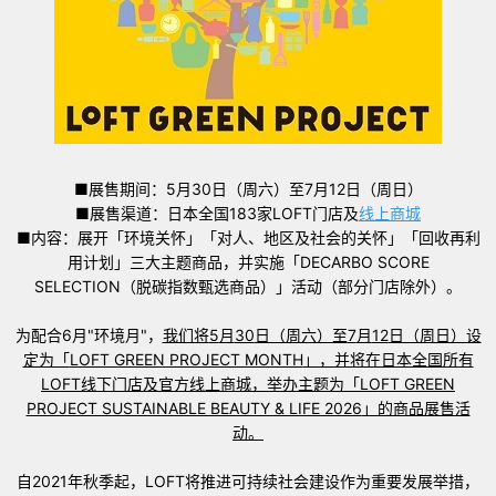
■展售期间：5月30日（周六）至7月12日（周日）
■展售渠道：日本全国183家LOFT门店及
线上商城
■内容：展开「环境关怀」「对人、地区及社会的关怀」「回收再利
用计划」三大主题商品，并实施「DECARBO SCORE
SELECTION（脱碳指数甄选商品）」活动（部分门店除外）。
为配合6月"环境月"，
我们将
5
月
30
日（周六）至
7
月
12
日（周日）设
定为「
LOFT GREEN PROJECT MONTH
」，并将在日本全国所有
LOFT
线下门店及官方线上商城，举办主题为「
LOFT GREEN
PROJECT SUSTAINABLE BEAUTY & LIFE 2026
」的商品展售活
动。
自2021年秋季起，LOFT将推进可持续社会建设作为重要发展举措，