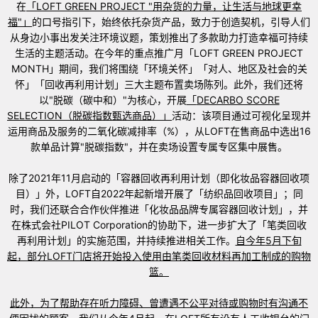
在
「
LOFT GREEN PROJECT "
用杂货的力量，让生活与地球更幸
福"」
的口号指引下，始终依托杂货产品，致力于创造契机，引导人们
从身边小事出发关注环境议题，策划推出了多款助力打造幸福可持续
生活的主题活动。在今年的重点推广月「LOFT GREEN PROJECT
MONTH」期间，我们将围绕「环境关怀」「对人、地区及社会的关
怀」「回收再利用计划」三大主题布置卖场陈列。此外，我们还将
以"脱碳（碳中和）"为核心，开展
「
DECARBO SCORE
SELECTION
（脱碳指数甄选商品）」
活动：该项目通过可视化呈现并
运用商品及服务的二氧化碳减排率（%），从LOFT在售商品中选出16
款单品计算"脱碳指数"，并在卖场设置专属专区集中展售。
除了2021年11月启动的「容器回收再利用计划（即化妆品容器回收项
目）」外，LOFT自2022年起新增开展了「纺织品回收项目」；同
时，我们还联合合作伙伴推进「化妆品品牌专属容器回收计划」，并
在株式会社PILOT Corporation的协助下，进一步扩大了「笔类回收
再利用计划」的实施范围，并持续推进相关工作。
自今年
5
月下旬
起，部分
LOFT
门店将开始投入使用由笔类回收材料再加工制成的购物
篮。
此外，为了帮助存在听力障碍、曾遭遇不公平对待或购物时有沟通不