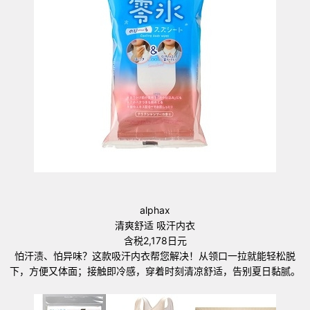
alphax
清爽舒适 吸汗内衣
含税2,178日元
怕汗渍、怕异味？这款吸汗内衣帮您解决！从领口一拉就能轻松脱
下，方便又体面；接触即冷感，穿着时刻清凉舒适，告别夏日黏腻。