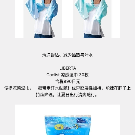
清凉舒适、减少酷热与汗水
LIBERTA
Coolist 凉感湿巾 30枚
含税990日元
便携凉感湿巾，一擦带走汗水黏腻！优异延展性加持，能挂在脖子上
持续降温，让夏日出行清爽随行。