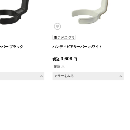
バー ブラック
ハンディビアサーバー ホワイト
3,608
税込
円
在庫 △
カラーをみる