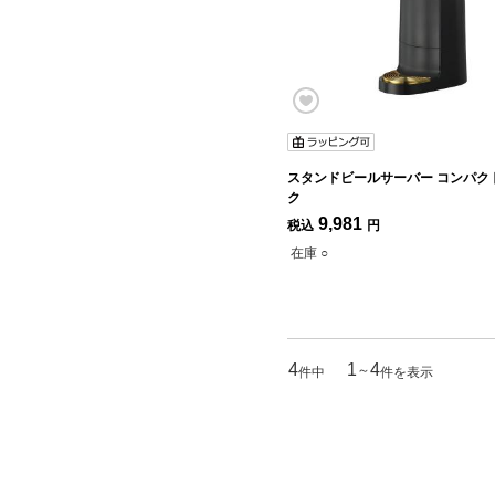
スタンドビールサーバー コンパク
ク
9,981
税込
円
在庫 ○
4
1
4
～
件中
件を表示