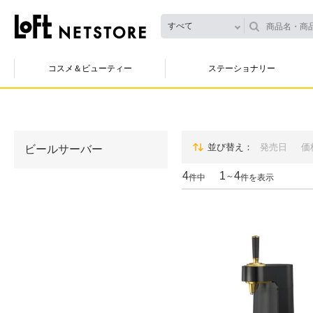
すべて
コスメ＆ビューティー
ステーショナリー
並び替え
発売日
価
ビールサーバー
4
1
4
～
件中
件を表示