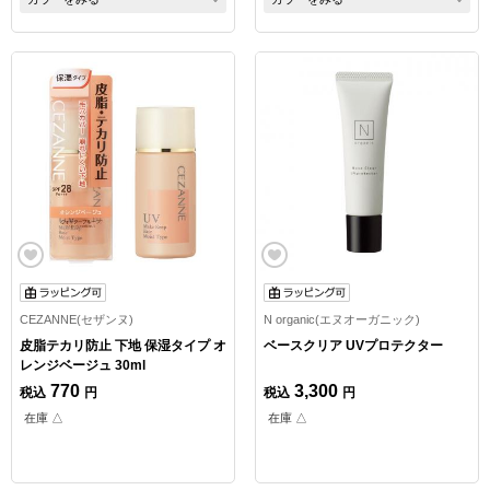
CEZANNE(セザンヌ)
N organic(エヌオーガニック)
皮脂テカリ防止 下地 保湿タイプ オ
ベースクリア UVプロテクター
レンジベージュ 30ml
770
3,300
税込
円
税込
円
在庫 △
在庫 △