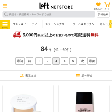
お気に入り
カート
詳細検索
コスメ＆ビューティー
ステーショナリー
ホーム＆キッチン
キャラク
カテゴリ
84
[41～60件]
件
最初
前
1
2
3
4
5
次
最後
表示方法
並べ替え