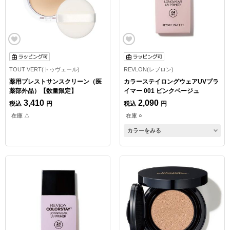
TOUT VERT(トゥヴェール)
REVLON(レブロン)
薬用プレストサンスクリーン（医
カラーステイロングウェアUVプラ
薬部外品）【数量限定】
イマー 001 ピンクベージュ
3,410
2,090
税込
円
税込
円
在庫 △
在庫 ○
カラーをみる