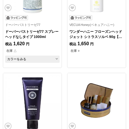
ドーバーパストリーゼ77
VECUA Honey(ベキュアハニー)
ドーバーパストリーゼ77 スプレー
ワンダーハニー フローズンヘッド
ヘッドなしタイプ 1000ml
ジェット シトラスソルベ 90g【数
量限定】
1,620
1,650
税込
円
税込
円
在庫 △
在庫 ○
カラーをみる