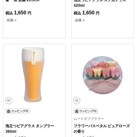
箸 一双 彩重 20.5cm
泡立つビアグラス ステムグラス
420ml
1,650
1,650
税込
円
税込
円
在庫 ○
在庫 ○
ムードオブフラワー
泡立つビアグラス タンブラー
フラワーバスペタル ピュアローズ
360ml
の香り