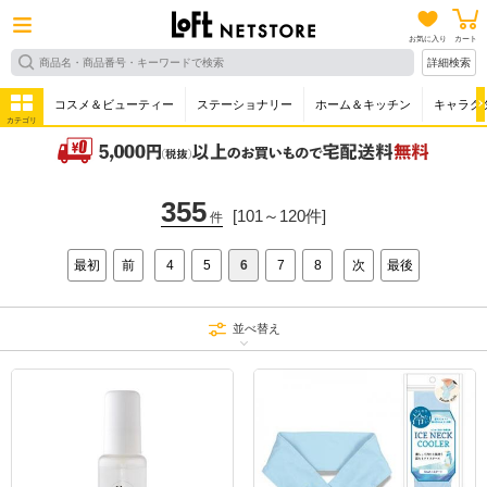
お気に入り
カート
詳細検索
コスメ＆ビューティー
ステーショナリー
ホーム＆キッチン
キャラク
カテゴリ
355
[101～120件]
件
最初
前
4
5
6
7
8
次
最後
並べ替え