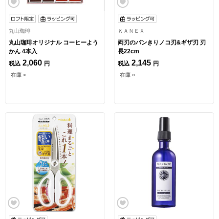
丸山珈琲
ＫＡＮＥＸ
丸山珈琲オリジナル コーヒーよう
両刃のパンきりノコ刃&ギザ刃 刃
かん 4本入
長22cm
2,060
2,145
税込
円
税込
円
在庫 ×
在庫 ○