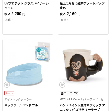
UVプロテクト グラスバイザー シ
極上はちみつ紅茶アソートバッグ
ャイン
黄色
2,200
2,160
税込
円
税込
円
在庫 ×
在庫 ×
アイスネッククーラー
MEELARP Ceramic(ミーラープ セラミック)
ネッククールバンド ブルー
ハンドペイント立体マグカップ ア
ニマルマグ ゴリラ ミーラープ