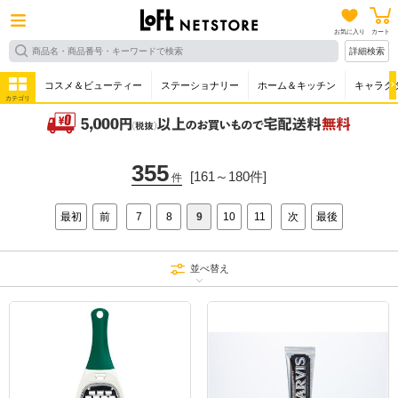
お気に入り
カート
詳細検索
コスメ＆ビューティー
ステーショナリー
ホーム＆キッチン
キャラク
カテゴリ
355
[161～180件]
件
最初
前
7
8
9
10
11
次
最後
並べ替え