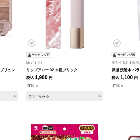
kiss(キス)
肌をうるおす保湿
ドブリュレ
リップアロー 02 木星ブリック
保湿 浸透水 バラ
1,980
1,100
税込
円
税込
円
在庫 ○
在庫 ○
カラーをみる