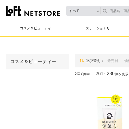
すべて
コスメ＆ビューティー
ステーショナリー
並び替え
発売日
価
コスメ＆ビューティー
307
261
280
～
件中
件を表示