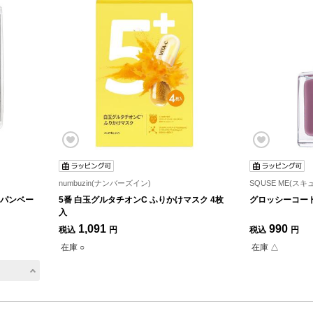
numbuzin(ナンバーズイン)
SQUSE ME(ス
ンパンベー
5番 白玉グルタチオンC ふりかけマスク 4枚
グロッシーコー
入
1,091
990
税込
円
税込
円
在庫 ○
在庫 △