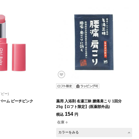
イビー)
バーム ピーチピンク
薬用 入浴剤 名湯三昧 腰痛肩こり 1回分
25g【ロフト限定】(医薬部外品)
154
税込
円
在庫 ○
カラーをみる