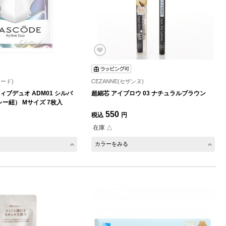
コード)
CEZANNE(セザンヌ)
ィブデュオ ADM01 シルバ
超細芯 アイブロウ 03 ナチュラルブラウン
ー紐） Mサイズ 7枚入
550
税込
円
在庫 △
カラーをみる