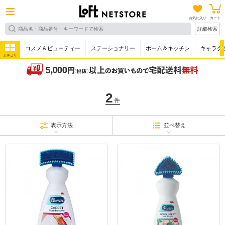
お気に入り
カート
詳細検索
コスメ＆ビューティー
ステーショナリー
ホーム＆キッチン
キャラク
カテゴリ
2
件
表示方法
並べ替え