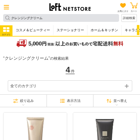
お気に入り
カート
詳細検索
コスメ＆ビューティー
ステーショナリー
ホーム＆キッチン
キャラク
カテゴリ
クレンジングクリーム
の検索結果
4
件
全てのカテゴリ
絞り込み
表示方法
並べ替え