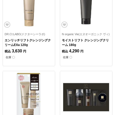
DR.CI:LABO(ドクターシーラボ)
N organic Vie(エヌオーガニック ヴィ)
エンリッチリフトクレンジングク
モイストリフト クレンジングクリ
リームEXa 120g
ーム 180g
3,630
4,290
税込
円
税込
円
在庫 〇
在庫 〇