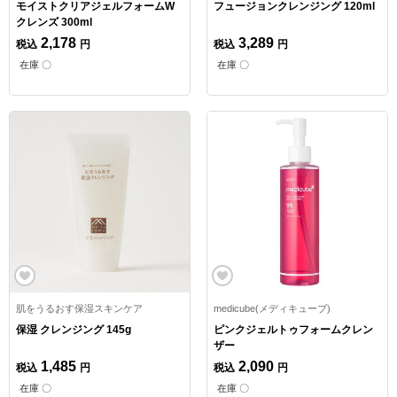
モイストクリアジェルフォームW
フュージョンクレンジング 120ml
クレンズ 300ml
2,178
3,289
税込
円
税込
円
在庫 〇
在庫 〇
肌をうるおす保湿スキンケア
medicube(メディキューブ)
保湿 クレンジング 145g
ピンクジェルトゥフォームクレン
ザー
1,485
2,090
税込
円
税込
円
在庫 〇
在庫 〇