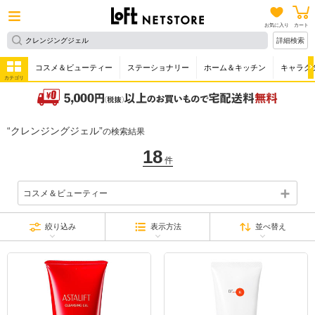
お気に入り
カート
詳細検索
コスメ＆ビューティー
ステーショナリー
ホーム＆キッチン
キャラク
カテゴリ
クレンジングジェル
の検索結果
18
件
コスメ＆ビューティー
絞り込み
表示方法
並べ替え