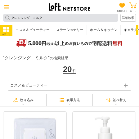
お気に入り
カート
詳細検索
コスメ＆ビューティー
ステーショナリー
ホーム＆キッチン
キャラク
カテゴリ
クレンジング ミルク
の検索結果
20
件
コスメ＆ビューティー
絞り込み
表示方法
並べ替え