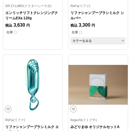
DR.CI:LABO(ドクターシーラボ)
ReFa(リファ)
エンリッチリフトクレンジングク
リファシャンプーブラシミルク シ
リームEXa 120g
ルバー
3,630
3,300
税込
円
税込
円
在庫 〇
在庫 〇
カラーをみる
ReFa(リファ)
Itoguchi(イトグチ)
リファシャンプーブラシミルク エ
みどりまゆ オリジナルセットA