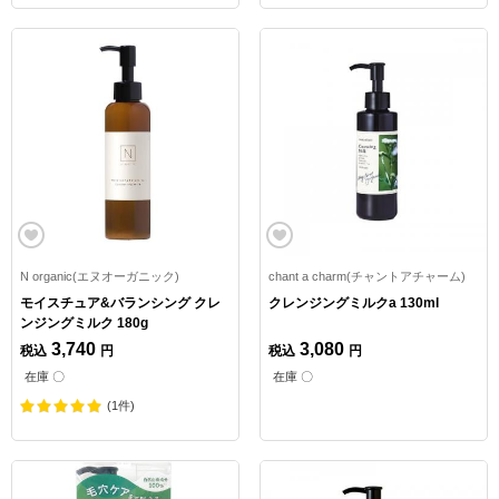
N organic(エヌオーガニック)
chant a charm(チャントアチャーム)
モイスチュア&バランシング クレ
クレンジングミルクa 130ml
ンジングミルク 180g
3,740
3,080
税込
円
税込
円
在庫 〇
在庫 〇
(1件)