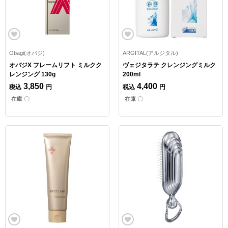
Obagi(オバジ)
ARGITAL(アルジタル)
オバジX フレームリフト ミルクク
ヴェジタラテ クレンジングミルク
レンジング 130g
200ml
3,850
4,400
税込
円
税込
円
在庫 〇
在庫 〇