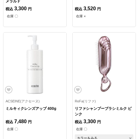
メラルド
3,300
3,520
税込
円
税込
円
在庫 〇
在庫 ×
ACSEINE(アクセーヌ)
ReFa(リファ)
ミルキィクレンズアップ 400g
リファシャンプーブラシミルク ピ
ンク
7,480
3,300
税込
円
税込
円
在庫 〇
在庫 〇
カラーをみる