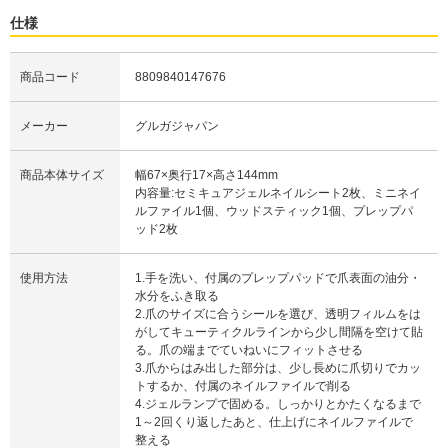
仕様
商品コード
8809840147676
メーカー
グルガジャパン
商品本体サイズ
幅67×奥行17×高さ144mm
内容量:セミキュアジェルネイルシート2枚、ミニネイ
ルファイル1個、ウッドスティック1個、プレップパ
ッド2枚
使用方法
1.手を洗い、付属のプレップパッドで爪表面の油分・
水分をふき取る
2.爪のサイズに合うシールを選び、透明フィルムをは
がしてキューティクルラインから少し間隔を空けて貼
る。爪の端までていねいにフィットさせる
3.爪からはみ出した部分は、少し長めに爪切りでカッ
トするか、付属のネイルファイルで削る
4.ジェルランプで固める。しっかりとかたくなるまで
1～2回くり返したあと、仕上げにネイルファイルで
整える