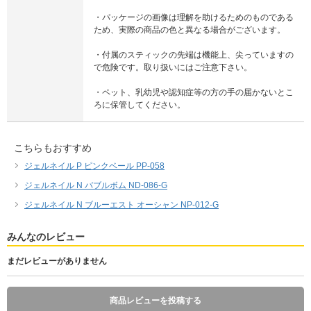
・パッケージの画像は理解を助けるためのものである
ため、実際の商品の色と異なる場合がございます。
・付属のスティックの先端は機能上、尖っていますの
で危険です。取り扱いにはご注意下さい。
・ペット、乳幼児や認知症等の方の手の届かないとこ
ろに保管してください。
こちらもおすすめ
ジェルネイル P ピンクベール PP-058
ジェルネイル N バブルボム ND-086-G
ジェルネイル N ブルーエスト オーシャン NP-012-G
みんなのレビュー
まだレビューがありません
商品レビューを投稿する