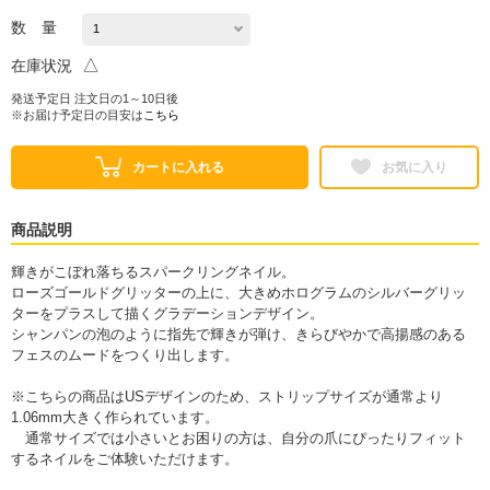
数 量
△
在庫状況
発送予定日 注文日の1～10日後
※お届け予定日の目安は
こちら
カートに入れる
お気に入り
商品説明
輝きがこぼれ落ちるスパークリングネイル。
ローズゴールドグリッターの上に、大きめホログラムのシルバーグリッ
ターをプラスして描くグラデーションデザイン。
シャンパンの泡のように指先で輝きが弾け、きらびやかで高揚感のある
フェスのムードをつくり出します。
※こちらの商品はUSデザインのため、ストリップサイズが通常より
1.06mm大きく作られています。
通常サイズでは小さいとお困りの方は、自分の爪にぴったりフィット
するネイルをご体験いただけます。