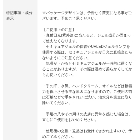
特記事項・成分
※パッケージデザインは、予告なく変更になる事がご
表示
ざいます。予めご了承ください。
【ご使用上の注意】
・直射日光(紫外線)に当たると、ジェル成分が固まっ
て使えなくなります。
セミキュアジェルの保管やUVLEDジェルランプを
使用する際は、セミキュアジェルが日光に直接当たら
ないようにご注意ください。
気温が下がるとセミキュアジェルが一時的に硬くな
ることがありますが、その際は温めて柔らかくしてか
らお使いください。
・手の汗、水気、ハンドクリーム、オイルなどは接着
力を低下させる主な原因になりますので、ご使用の前
は石鹸などで手をきれいに洗い、油水分を完全に取り
除いてください。
・手足の爪やその周りの皮膚に異常を感じた場合は、
直ちにご使用をおやめください。
・使用後の交換・返品はお受けできかねますので、予
めご了承ください。