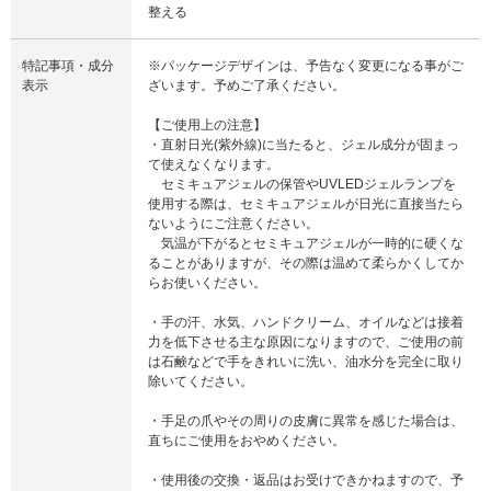
整える
特記事項・成分
※パッケージデザインは、予告なく変更になる事がご
表示
ざいます。予めご了承ください。
【ご使用上の注意】
・直射日光(紫外線)に当たると、ジェル成分が固まっ
て使えなくなります。
セミキュアジェルの保管やUVLEDジェルランプを
使用する際は、セミキュアジェルが日光に直接当たら
ないようにご注意ください。
気温が下がるとセミキュアジェルが一時的に硬くな
ることがありますが、その際は温めて柔らかくしてか
らお使いください。
・手の汗、水気、ハンドクリーム、オイルなどは接着
力を低下させる主な原因になりますので、ご使用の前
は石鹸などで手をきれいに洗い、油水分を完全に取り
除いてください。
・手足の爪やその周りの皮膚に異常を感じた場合は、
直ちにご使用をおやめください。
・使用後の交換・返品はお受けできかねますので、予