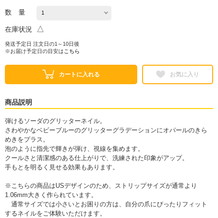
数 量
△
在庫状況
発送予定日 注文日の1～10日後
※お届け予定日の目安は
こちら
カートに入れる
お気に入り
商品説明
弾けるソーダのグリッターネイル。
さわやかなベビーブルーのグリッターグラデーションにオパールのきら
めきをプラス。
泡のように指先で輝きが弾け、視線を集めます。
クールさと清潔感のある仕上がりで、洗練された印象がアップ。
手もとを明るく見せる効果もあります。
※こちらの商品はUSデザインのため、ストリップサイズが通常より
1.06mm大きく作られています。
通常サイズでは小さいとお困りの方は、自分の爪にぴったりフィット
するネイルをご体験いただけます。