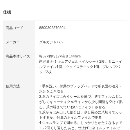
仕様
商品コード
8800302870804
メーカー
グルガジャパン
商品本体サイズ
幅67×奥行17×高さ144mm
内容量:セミキュアジェルネイルシート2枚、ミニネイ
ルファイル1個、ウッドスティック1個、プレップパ
ッド2枚
使用方法
1.手を洗い、付属のプレップパッドで爪表面の油分・
水分をふき取る
2.爪のサイズに合うシールを選び、透明フィルムをは
がしてキューティクルラインから少し間隔を空けて貼
る。爪の端までていねいにフィットさせる
3.爪からはみ出した部分は、少し長めに爪切りでカッ
トするか、付属のネイルファイルで削る
4.ジェルランプで固める。しっかりとかたくなるまで
1～2回くり返したあと、仕上げにネイルファイルで