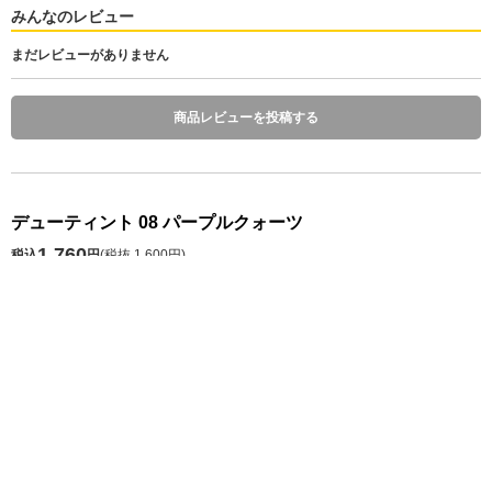
みんなのレビュー
まだレビューがありません
商品レビューを投稿する
デューティント 08 パープルクォーツ
1,760
税込
円
(
税抜 1,600円
)
数 量
本商品は交換不可となっております。ご了承ください。
発送予定日 注文日の1～10日後
※お届け予定日の目安は
こちら
カートに入れる
お気に入り