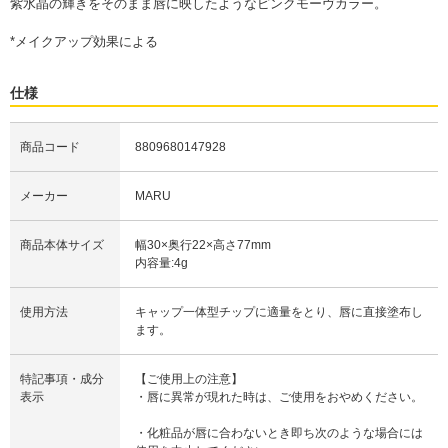
紫水晶の輝きをそのまま唇に映したようなピンクモーヴカラー。
*メイクアップ効果による
仕様
商品コード
8809680147928
メーカー
MARU
商品本体サイズ
幅30×奥行22×高さ77mm
内容量:4g
使用方法
キャップ一体型チップに適量をとり、唇に直接塗布し
ます。
特記事項・成分
【ご使用上の注意】
表示
・唇に異常が現れた時は、ご使用をおやめください。
・化粧品が唇に合わないとき即ち次のような場合には