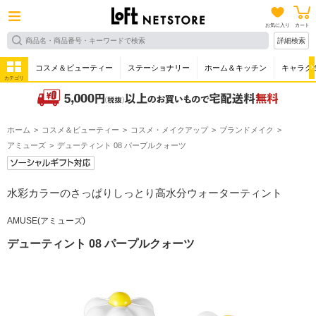
お気に入り
カート
詳細検索
コスメ＆ビューティー
ステーショナリー
ホーム＆キッチン
キャラク
カテゴリ
ホーム
コスメ＆ビューティー
コスメ・メイクアップ
ブランドメイク
アミューズ
デューティント 08 パープルクォーツ
水彩カラーのさっぱりしっとり高水分ウォーターティント
AMUSE(アミューズ)
デューティント 08 パープルクォーツ