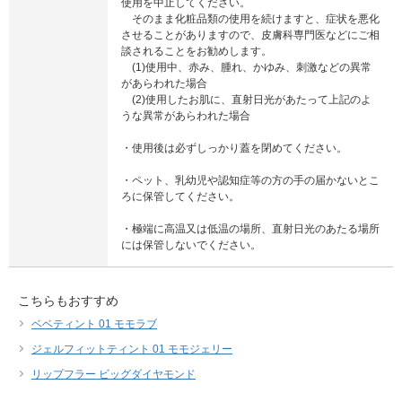
使用を中止してください。
そのまま化粧品類の使用を続けますと、症状を悪化
させることがありますので、皮膚科専門医などにご相
談されることをお勧めします。
(1)使用中、赤み、腫れ、かゆみ、刺激などの異常
があらわれた場合
(2)使用したお肌に、直射日光があたって上記のよ
うな異常があらわれた場合
・使用後は必ずしっかり蓋を閉めてください。
・ペット、乳幼児や認知症等の方の手の届かないとこ
ろに保管してください。
・極端に高温又は低温の場所、直射日光のあたる場所
には保管しないでください。
こちらもおすすめ
ベベティント 01 モモラブ
ジェルフィットティント 01 モモジェリー
リップフラー ビッグダイヤモンド