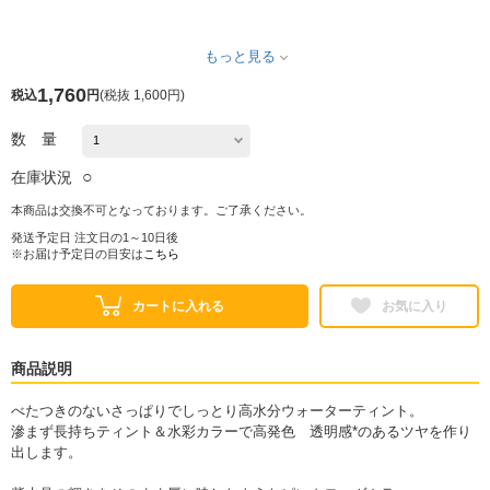
もっと見る
1,760
税込
円
(
税抜 1,600円
)
数 量
○
在庫状況
本商品は交換不可となっております。ご了承ください。
発送予定日 注文日の1～10日後
※お届け予定日の目安は
こちら
カートに入れる
お気に入り
商品説明
べたつきのないさっぱりでしっとり高水分ウォーターティント。
滲まず長持ちティント＆水彩カラーで高発色 透明感*のあるツヤを作り
出します。