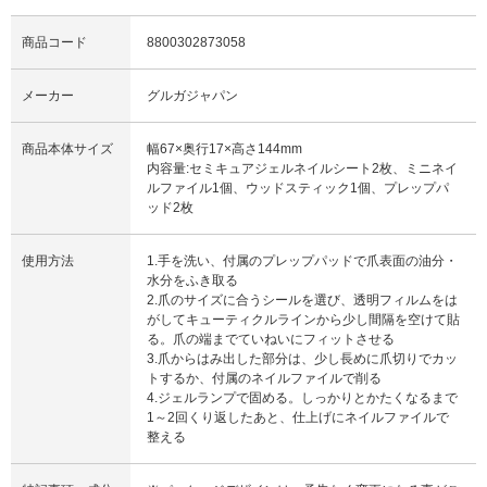
商品コード
8800302873058
メーカー
グルガジャパン
商品本体サイズ
幅67×奥行17×高さ144mm
内容量:セミキュアジェルネイルシート2枚、ミニネイ
ルファイル1個、ウッドスティック1個、プレップパ
ッド2枚
使用方法
1.手を洗い、付属のプレップパッドで爪表面の油分・
水分をふき取る
2.爪のサイズに合うシールを選び、透明フィルムをは
がしてキューティクルラインから少し間隔を空けて貼
る。爪の端までていねいにフィットさせる
3.爪からはみ出した部分は、少し長めに爪切りでカッ
トするか、付属のネイルファイルで削る
4.ジェルランプで固める。しっかりとかたくなるまで
1～2回くり返したあと、仕上げにネイルファイルで
整える