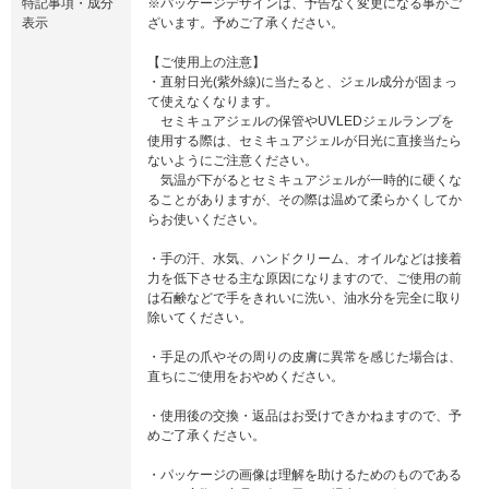
特記事項・成分
※パッケージデザインは、予告なく変更になる事がご
表示
ざいます。予めご了承ください。
【ご使用上の注意】
・直射日光(紫外線)に当たると、ジェル成分が固まっ
て使えなくなります。
セミキュアジェルの保管やUVLEDジェルランプを
使用する際は、セミキュアジェルが日光に直接当たら
ないようにご注意ください。
気温が下がるとセミキュアジェルが一時的に硬くな
ることがありますが、その際は温めて柔らかくしてか
らお使いください。
・手の汗、水気、ハンドクリーム、オイルなどは接着
力を低下させる主な原因になりますので、ご使用の前
は石鹸などで手をきれいに洗い、油水分を完全に取り
除いてください。
・手足の爪やその周りの皮膚に異常を感じた場合は、
直ちにご使用をおやめください。
・使用後の交換・返品はお受けできかねますので、予
めご了承ください。
・パッケージの画像は理解を助けるためのものである