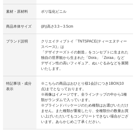
素材・原材料
ポリ塩化ビニル
商品本体サイズ
(約)高さ3.3～3.5cm
ブランド説明
クリエイティブトイ「TNTSPACE(ティーエヌティー
スペース)」は
「デザイナーズトイの創造」をコンセプトに生まれた
独自の世界観から生まれた「Dora」「Zoraa」など
デザイン性の高いフィギュア、ぬいぐるみなどを展開
いたします。
特記事項・成分
※こちらの商品はおひとり様1会計につき1BOX(10
表示
点)までとなっております。
※画像はイメージです。全ラインナップの中から1種
類がランダムで入っています。
※ブラインドパッケージのため種類はお選びいただけ
ません。また種類が重複したり、全種類分の数量お買
い上げいただいてもコンプリートできない場合がござ
います。あらかじめご了承ください。