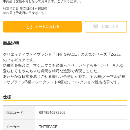
本商品は交換不可となっております。ご了承ください。
発送予定日 注文日の1～10日後
※お届け予定日の目安は
こちら
カートに入れる
お気に入り
商品説明
クリエィティブトイブランド「TNT SPACE」の人気シリーズ「Zoraa」
のフィギュアです。
幼稚園を舞台に、マシュマロを頬張ったり、いたずらをしたり、そんな
愛らしくもやんちゃな瞬間を精巧な造形で表現しました。
あたたかな日常を感じさせる優しい色使いが魅力。全36種(ノーマル24種
＋サプライズ8種＋シークレット4種)と、コレクション性も抜群です。
仕様
商品コード
6978546272202
メーカー
TNTSPACE