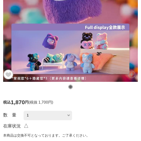
1,870
税込
円
(
税抜 1,700円
)
数 量
△
在庫状況
本商品は交換不可となっております。ご了承ください。