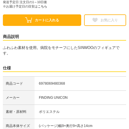
発送予定日 注文日の1～10日後
※お届け予定日の目安は
こちら
カートに入れる
お気に入り
商品説明
ふわふわ素材を使用。病院をモチーフにしたSINWOOのフィギュアで
す。
仕様
商品コード
6978069480368
メーカー
FINDING UNICON
素材・原材料
ポリエステル
商品本体サイズ
(パッケージ)幅9×奥行9×高さ14cm