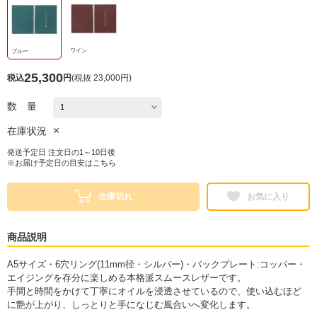
ワイン
ブルー
25,300
税込
円
(
税抜 23,000円
)
数 量
×
在庫状況
発送予定日 注文日の1～10日後
※お届け予定日の目安は
こちら
在庫切れ
お気に入り
商品説明
A5サイズ・6穴リング(11mm径・シルバー)・バックプレート:コッパー・
エイジングを存分に楽しめる本格派スムースレザーです。
手間と時間をかけて丁寧にオイルを浸透させているので、使い込むほど
に艶が上がり、しっとりと手になじむ風合いへ変化します。