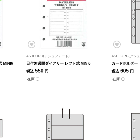
ASHFORD(アシュフォード)
ASHFORD(アシ
MINI6
日付無週間ダイアリー レフト式 MINI6
カードホルダー ト
550
605
税込
円
税込
円
在庫 〇
在庫 〇