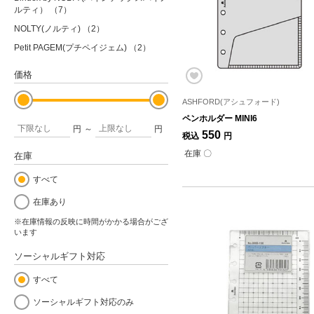
ルティ）
（7）
NOLTY(ノルティ)
（2）
Petit PAGEM(プチペイジェム)
（2）
価格
ASHFORD(アシュフォード)
ペンホルダー MINI6
円
～
円
550
税込
円
在庫 〇
在庫
すべて
在庫あり
※在庫情報の反映に時間がかかる場合がござ
います
ソーシャルギフト対応
すべて
ソーシャルギフト対応のみ