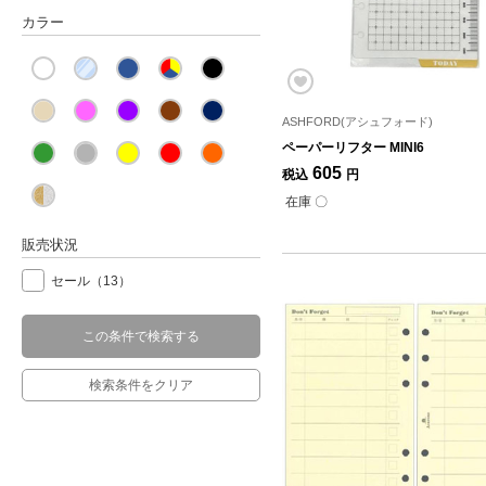
カラー
ASHFORD(アシュフォード)
ペーパーリフター MINI6
605
税込
円
在庫 〇
販売状況
セール
（13）
この条件で検索する
検索条件をクリア