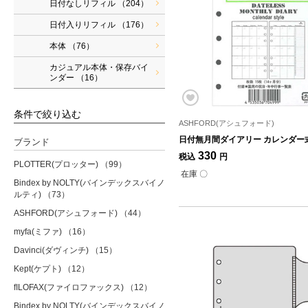
日付なしリフィル
（204）
日付入りリフィル
（176）
本体
（76）
カジュアル本体・保存バイ
ンダー
（16）
条件で絞り込む
ASHFORD(アシュフォード)
日付無月間ダイアリー カレンダー式 
ブランド
330
税込
円
PLOTTER(プロッター)
（99）
在庫 〇
Bindex by NOLTY(バインデックスバイノ
ルティ)
（73）
ASHFORD(アシュフォード)
（44）
myfa(ミファ)
（16）
Davinci(ダヴィンチ)
（15）
Kept(ケプト)
（12）
fILOFAX(ファイロファックス)
（12）
Bindex by NOLTY(バインデックスバイノ