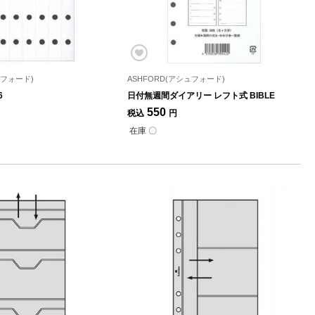
ュフォード)
ASHFORD(アシュフォード)
6
日付無週間ダイアリー レフト式 BIBLE
550
税込
円
在庫 〇