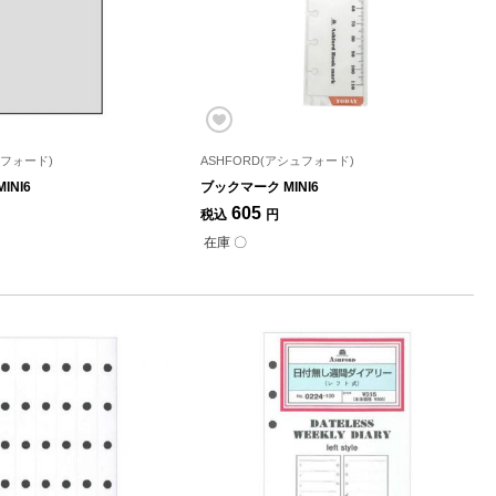
ュフォード)
ASHFORD(アシュフォード)
INI6
ブックマーク MINI6
605
税込
円
在庫 〇