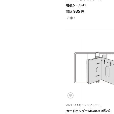
補強シール A5
935
税込
円
在庫 ×
ASHFORD(アシュフォード)
カードホルダー MICRO5 差込式