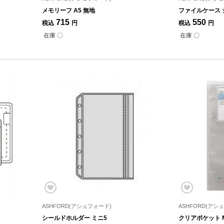
メモリーフ A5 無地
ファイルケース 
715
550
税込
円
税込
円
在庫 〇
在庫 〇
ASHFORD(アシュフォード)
ASHFORD(アシ
シールドホルダー ミニ5
クリアポケット M