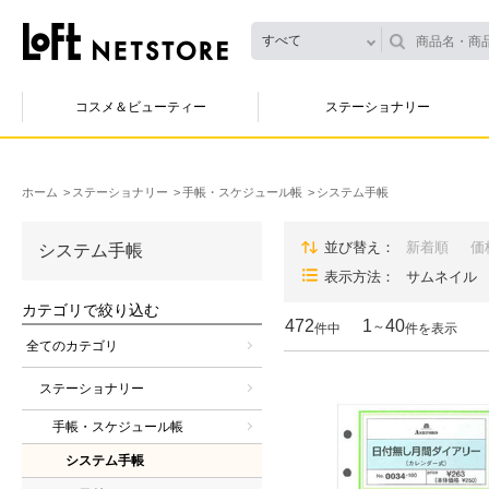
すべて
コスメ＆ビューティー
ステーショナリー
ホーム
ステーショナリー
手帳・スケジュール帳
システム手帳
並び替え
新着順
価
システム手帳
表示方法
サムネイル
カテゴリで絞り込む
472
1
40
～
件中
件を表示
全てのカテゴリ
ステーショナリー
手帳・スケジュール帳
システム手帳