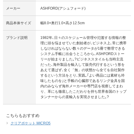
メーカー
ASHFORD(アシュフォード)
商品本体サイズ
幅8.0×奥行1.0×高さ12.5cm
ブランド説明
1982年､日々のスケジュール管理や氾濫する情報の整
理に頭を悩ませていた創始者が､ビジネス上､常に携帯
しなければならない数々のデータが1冊で整理できる
システム手帳に出会うところから､ASHFORDストー
リーが始まりました｡?ビジネススタイルも当時主流
だった､海外製品を輸入して販売代行するという形を
あえて選ばず､全く「無」の状態から全てを自社製作
するという方法をとり､実践｡｢よい商品には素材も吟
味したものを｣と手帳の心臓部であるリング金具を国
内のみならず海外メーカーや専門店を視察してまわ
り、革にも徹底したこだわりを持ち世界各国のトップ
タンナーからの直輸入を実現させました｡?
こちらもおすすめ
クリアポケット MICRO5