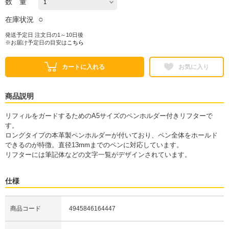
数 量
○
在庫状況
発送予定日 注文日の1～10日後
※お届け予定日の目安は
こちら
カートに入れる
お気に入り
商品説明
リフィルをガードするためのA5サイズのペンホルダー付きリフターで
す。
ロングタイプの本革製ペンホルダーが付いており、ペン全体をホールド
できるのが特徴。直径13mmまでのペンに対応しています。
リフターには筆記体などの文字一覧がデザインされています。
仕様
商品コード
4945846164447