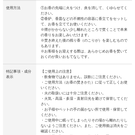
使用方法
①お香の先端に火をつけ、炎を消して、くゆらせてく
ださい。
②香炉、香皿などの不燃性の容器に香立てをセットし
て、お香を立ててお使いください。
※煙がかからない少し離れたところで焚くことで本来
の香りをお楽しみいだけます。
※焚き終えた後の残り香（のこりが）を楽しむもので
もあります。
※お客様をお迎えする際は、あらかじめお香を焚いて
おくのが良いおもてなしです。
特記事項・成分
【ご使用上の注意】
表示
・飲食物ではありません。誤飲にご注意ください。
・ご使用方法（お香の焚きかた）に従って正しくお使
いください。
・火の取扱いには十分ご注意ください。
・火気・高温・多湿・直射日光を避けて保管してくだ
さい。
・お子様やペットの手の届かない所で使用・保管して
ください。
・ご使用中に眠ってしまったりその場から離れたりし
ないようご注意ください。また、ご使用後は消火をご
確認ください。