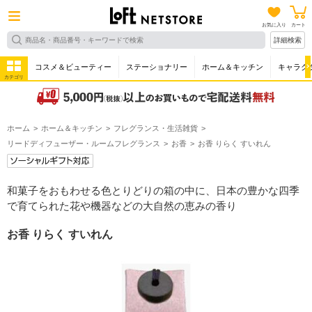
お気に入り
カート
詳細検索
コスメ＆ビューティー
ステーショナリー
ホーム＆キッチン
キャラク
カテゴリ
ホーム
ホーム＆キッチン
フレグランス・生活雑貨
リードディフューザー・ルームフレグランス
お香
お香 りらく すいれん
和菓子をおもわせる色とりどりの箱の中に、日本の豊かな四季
で育てられた花や機器などの大自然の恵みの香り
お香 りらく すいれん