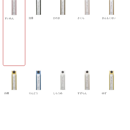
沈香
ひのき
さくら
きんもくせい
すいれん
白檀
りんどう
しらうめ
すずらん
ゆず