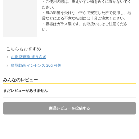
・ご使用の際は、燃えやすい物を近くに置かないでく
ださい。
・風の影響を受けない平らで安定した所で使用し、地
震などによる不意な転倒には十分ご注意ください。
・容器はガラス製です。お取扱いにはご注意くださ
い。
こちらもおすすめ
お香 版画香 波うさぎ
鳥獣戯画 インセンス 20g 弓矢
みんなのレビュー
まだレビューがありません
商品レビューを投稿する
お香 りらく すいれん