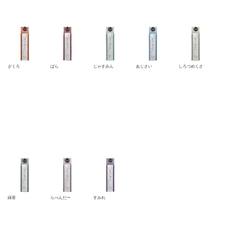
ざくろ
ばら
じゃすみん
あじさい
しろつめくさ
緑茶
らべんだー
すみれ