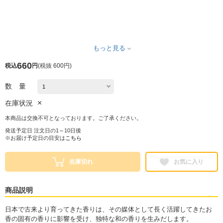
もっと見る
660
税込
円
(
税抜 600円
)
数 量
×
在庫状況
本商品は交換不可となっております。ご了承ください。
発送予定日 注文日の1～10日後
※お届け予定日の目安は
こちら
在庫切れ
お気に入り
商品説明
日本で古来より育ってきた香りは、その媒体として長く活躍してきたお
香の固有の香りに影響を受け、独特な和の香りを生みだします。