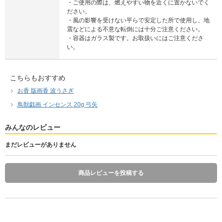
・ご使用の際は、燃えやすい物を近くに置かないでく
ださい。
・風の影響を受けない平らで安定した所で使用し、地
震などによる不意な転倒には十分ご注意ください。
・容器はガラス製です。お取扱いにはご注意くださ
い。
こちらもおすすめ
お香 版画香 波うさぎ
鳥獣戯画 インセンス 20g 弓矢
みんなのレビュー
まだレビューがありません
商品レビューを投稿する
お香 りらく 緑茶