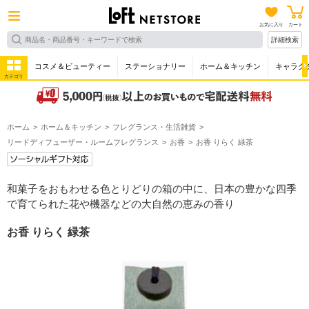
お気に入り
カート
詳細検索
コスメ＆ビューティー
ステーショナリー
ホーム＆キッチン
キャラク
カテゴリ
ホーム
ホーム＆キッチン
フレグランス・生活雑貨
リードディフューザー・ルームフレグランス
お香
お香 りらく 緑茶
和菓子をおもわせる色とりどりの箱の中に、日本の豊かな四季
で育てられた花や機器などの大自然の恵みの香り
お香 りらく 緑茶