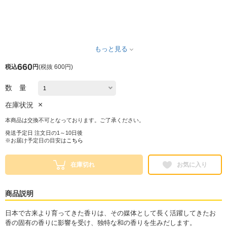
もっと見る
660
税込
円
(
税抜 600円
)
数 量
×
在庫状況
本商品は交換不可となっております。ご了承ください。
発送予定日 注文日の1～10日後
※お届け予定日の目安は
こちら
在庫切れ
お気に入り
商品説明
日本で古来より育ってきた香りは、その媒体として長く活躍してきたお
香の固有の香りに影響を受け、独特な和の香りを生みだします。