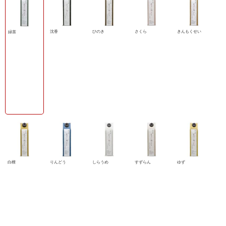
沈香
ひのき
さくら
きんもくせい
緑茶
白檀
りんどう
しらうめ
すずらん
ゆず