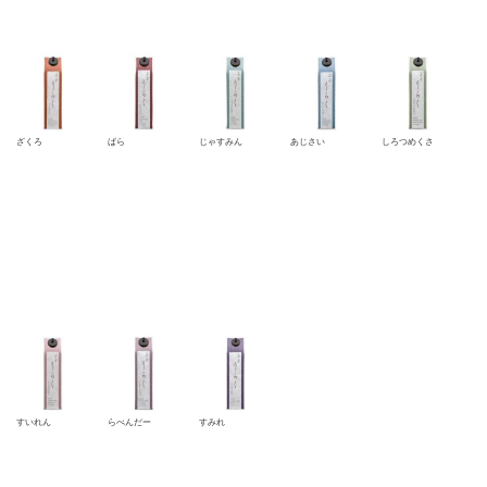
ざくろ
ばら
じゃすみん
あじさい
しろつめくさ
すいれん
らべんだー
すみれ