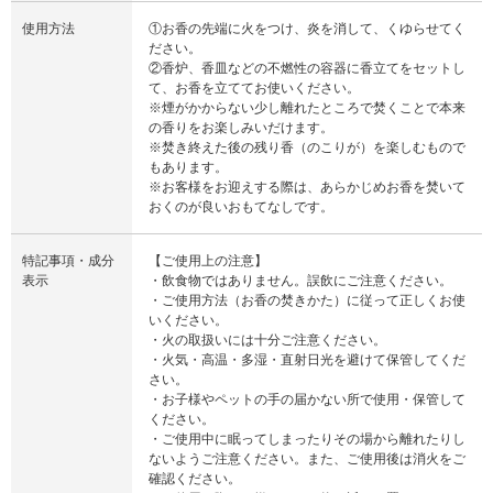
使用方法
①お香の先端に火をつけ、炎を消して、くゆらせてく
ださい。
②香炉、香皿などの不燃性の容器に香立てをセットし
て、お香を立ててお使いください。
※煙がかからない少し離れたところで焚くことで本来
の香りをお楽しみいだけます。
※焚き終えた後の残り香（のこりが）を楽しむもので
もあります。
※お客様をお迎えする際は、あらかじめお香を焚いて
おくのが良いおもてなしです。
特記事項・成分
【ご使用上の注意】
表示
・飲食物ではありません。誤飲にご注意ください。
・ご使用方法（お香の焚きかた）に従って正しくお使
いください。
・火の取扱いには十分ご注意ください。
・火気・高温・多湿・直射日光を避けて保管してくだ
さい。
・お子様やペットの手の届かない所で使用・保管して
ください。
・ご使用中に眠ってしまったりその場から離れたりし
ないようご注意ください。また、ご使用後は消火をご
確認ください。