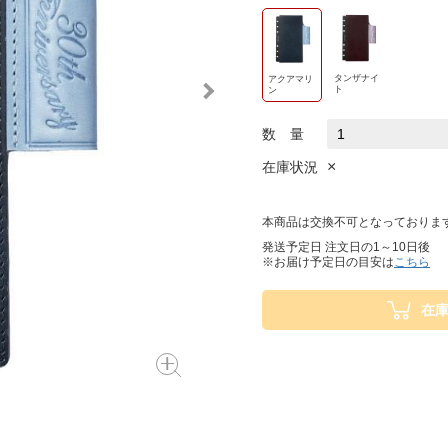
タンザナイ
アクアマリ
ト
ン
数 量
×
在庫状況
本商品は交換不可となっておりま
発送予定日 注文日の1～10日後
※お届け予定日の目安は
こちら
在