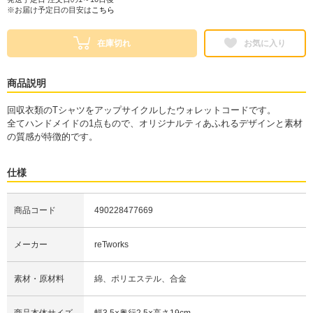
※お届け予定日の目安は
こちら
在庫切れ
お気に入り
商品説明
回収衣類のTシャツをアップサイクルしたウォレットコードです。
全てハンドメイドの1点もので、オリジナルティあふれるデザインと素材
の質感が特徴的です。
仕様
商品コード
490228477669
メーカー
reTworks
素材・原材料
綿、ポリエステル、合金
商品本体サイズ
幅3.5×奥行2.5×高さ19cm