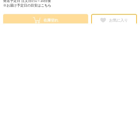
発送予定日 注文日の1～10日後
※お届け予定日の目安は
こちら
在庫切れ
お気に入り
シェアする
株式会社ロフト
東京都公安委員会 第303319700768号
販売会社情報
特定商取引法に基づく表示
ヘルプ・お問い合わせ
ご利用ガイド
情報セキュリティについて