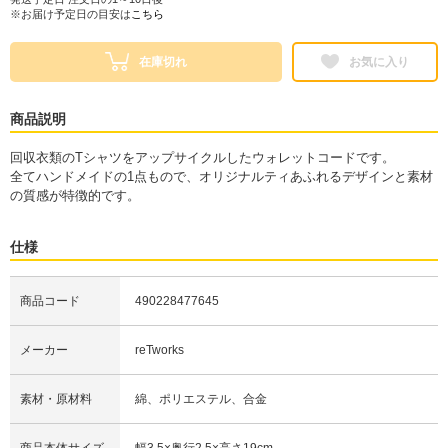
※お届け予定日の目安は
こちら
在庫切れ
お気に入り
商品説明
回収衣類のTシャツをアップサイクルしたウォレットコードです。
全てハンドメイドの1点もので、オリジナルティあふれるデザインと素材
の質感が特徴的です。
仕様
商品コード
490228477645
メーカー
reTworks
素材・原材料
綿、ポリエステル、合金
商品本体サイズ
幅3.5×奥行2.5×高さ19cm