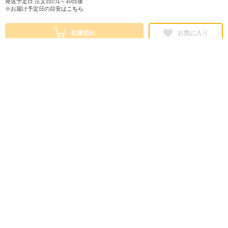
発送予定日 注文日の1～10日後
※お届け予定日の目安は
こちら
在庫切れ
お気に入り
シェアする
株式会社ロフト
東京都公安委員会 第303319700768号
販売会社情報
特定商取引法に基づく表示
ヘルプ・お問い合わせ
ご利用ガイド
情報セキュリティについて