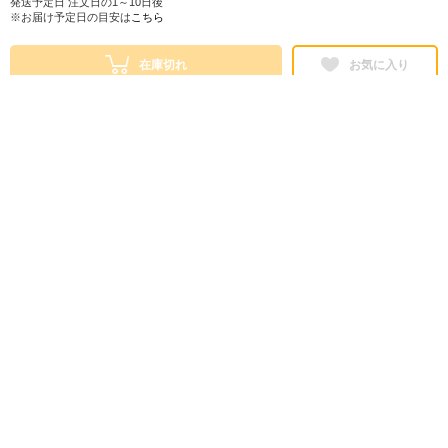
発送予定日 注文日の1～10日後
※お届け予定日の目安は
こちら
在庫切れ
お気に入り
シェアする
株式会社ロフト
東京都公安委員会 第303319700768号
販売会社情報
特定商取引法に基づく表示
ヘルプ・お問い合わせ
ご利用ガイド
情報セキュリティについて