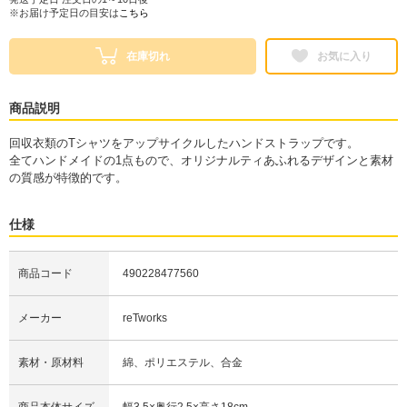
※お届け予定日の目安は
こちら
在庫切れ
お気に入り
商品説明
回収衣類のTシャツをアップサイクルしたハンドストラップです。
全てハンドメイドの1点もので、オリジナルティあふれるデザインと素材
の質感が特徴的です。
仕様
商品コード
490228477560
メーカー
reTworks
素材・原材料
綿、ポリエステル、合金
商品本体サイズ
幅3.5×奥行2.5×高さ18cm