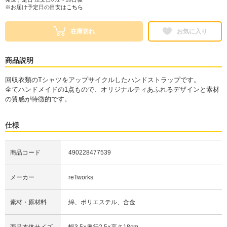
※お届け予定日の目安は
こちら
在庫切れ
お気に入り
商品説明
回収衣類のTシャツをアップサイクルしたハンドストラップです。
全てハンドメイドの1点もので、オリジナルティあふれるデザインと素材
の質感が特徴的です。
仕様
商品コード
490228477539
メーカー
reTworks
素材・原材料
綿、ポリエステル、合金
商品本体サイズ
幅3.5×奥行2.5×高さ18cm