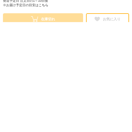
発送予定日 注文日の1～10日後
※お届け予定日の目安は
こちら
在庫切れ
お気に入り
シェアする
株式会社ロフト
東京都公安委員会 第303319700768号
販売会社情報
特定商取引法に基づく表示
ヘルプ・お問い合わせ
ご利用ガイド
情報セキュリティについて