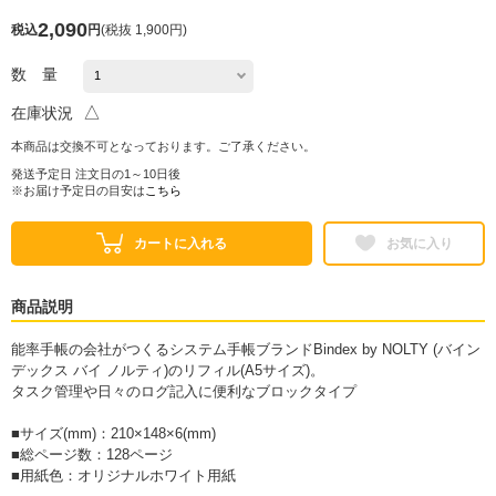
2,090
税込
円
(
税抜 1,900円
)
数 量
△
在庫状況
本商品は交換不可となっております。ご了承ください。
発送予定日 注文日の1～10日後
※お届け予定日の目安は
こちら
カートに入れる
お気に入り
商品説明
能率手帳の会社がつくるシステム手帳ブランドBindex by NOLTY (バイン
デックス バイ ノルティ)のリフィル(A5サイズ)。
タスク管理や日々のログ記入に便利なブロックタイプ
■サイズ(mm)：210×148×6(mm)
■総ページ数：128ページ
■用紙色：オリジナルホワイト用紙