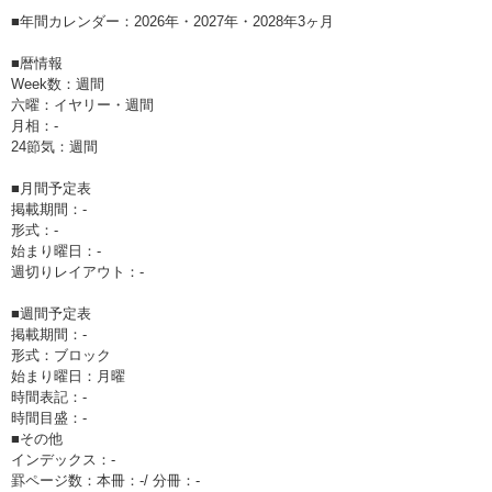
■年間カレンダー：2026年・2027年・2028年3ヶ月
■暦情報
Week数：週間
六曜：イヤリー・週間
月相：-
24節気：週間
■月間予定表
掲載期間：-
形式：-
始まり曜日：-
週切りレイアウト：-
■週間予定表
掲載期間：-
形式：ブロック
始まり曜日：月曜
時間表記：-
時間目盛：-
■その他
インデックス：-
罫ページ数：本冊：-/ 分冊：-