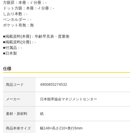
方眼罫：本冊：-/ 分冊：-
ドット方眼：本冊：-/ 分冊：-
しおり本数：-
ペンホルダー：-
ポケット有無：無
■掲載資料(本冊)：年齢早見表・度量衡
■掲載資料(分冊)：-
■付属品：-
■日本製
仕様
商品コード
4900855274532
メーカー
日本能率協会マネジメントセンター
素材・原材料
紙
商品本体サイズ
幅148×高さ210×奥行6mm