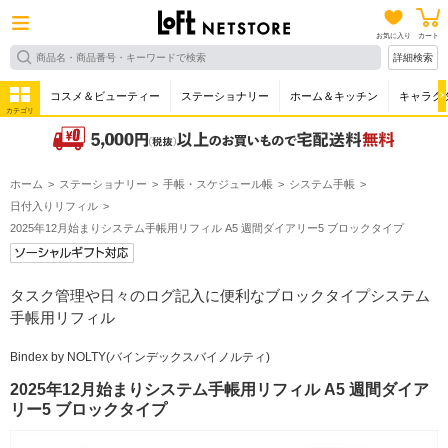
お気に入り
カート
詳細検索
コスメ＆ビューティー
ステーショナリー
ホーム＆キッチン
キャラク
カテゴリ
ホーム
ステーショナリー
手帳・スケジュール帳
システム手帳
日付入りリフィル
2025年12月始まりシステム手帳用リフィル A5 週間ダイアリー5 ブロックタイプ
タスク管理や日々のログ記入に便利なブロックタイプシステム
手帳用リフィル
Bindex by NOLTY(バインデックスバイノルティ)
2025年12月始まりシステム手帳用リフィル A5 週間ダイア
リー5 ブロックタイプ