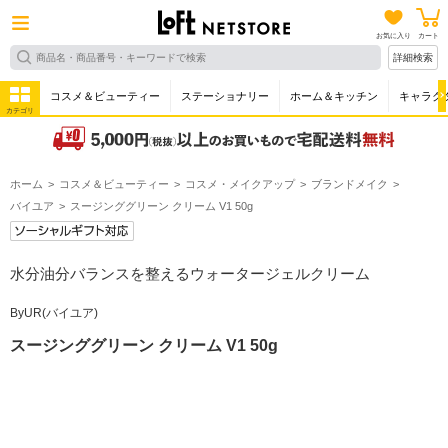
お気に入り
カート
詳細検索
コスメ＆ビューティー
ステーショナリー
ホーム＆キッチン
キャラク
カテゴリ
ホーム
コスメ＆ビューティー
コスメ・メイクアップ
ブランドメイク
バイユア
スージンググリーン クリーム V1 50g
水分油分バランスを整えるウォータージェルクリーム
ByUR(バイユア)
スージンググリーン クリーム V1 50g