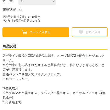
数 量
△
在庫状況
発送予定日 注文日の1～10日後
※お届け予定日の目安は
こちら
カートに入れる
お気に入り
商品説明
アゼライン酸*1とCICA成分*1に加え、ハーブMIX*2を配合したジェルク
リーム。
水分の中に包み込まれたオイルと美容成分が、肌になじませるとさっと
広がり浸透*3します。
皮脂バランスを整えてメイクノリアップ。
アルコールフリー。
*1整肌成分
*2ヤグルマギク花エキス、ラベンダー花エキス、オニサルビアエキス(整
肌成分)
*3角質層まで