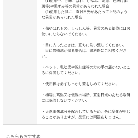
(1)使用中、赤味、はれ、かゆみ、刺激、色抜け(白
斑等)や黒ずみ等の異常があらわれた場合
(2)使用した肌に、直射日光があたって上記のよう
な異常があらわれた場合
・傷やはれもの、しっしん等、異常のある部位にはお
使いにならないでください。
・目に入ったときは、直ちに洗い流してください。
目に異物感が残る場合は、眼科医にご相談くださ
い。
・ペット、乳幼児や認知症等の方の手の届かないとこ
ろに保管してください。
・使用後は必ずしっかり蓋をしめてください。
・極端に高温又は低温の場所、直射日光のあたる場所
には保管しないでください。
・天然由来成分を配合しているため、色に変化が生じ
ることがありますが、品質には問題ありません。
こちらもおすすめ