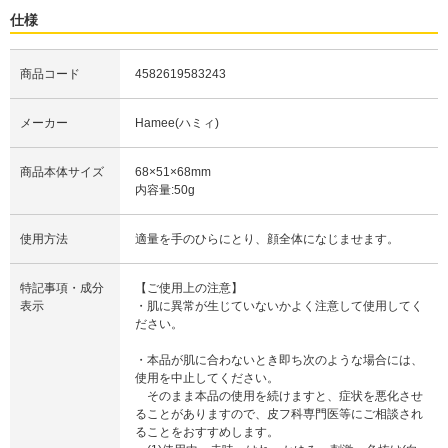
仕様
商品コード
4582619583243
メーカー
Hamee(ハミィ)
商品本体サイズ
68×51×68mm
内容量:50g
使用方法
適量を手のひらにとり、顔全体になじませます。
特記事項・成分
【ご使用上の注意】
表示
・肌に異常が生じていないかよく注意して使用してく
ださい。
・本品が肌に合わないとき即ち次のような場合には、
使用を中止してください。
そのまま本品の使用を続けますと、症状を悪化させ
ることがありますので、皮フ科専門医等にご相談され
ることをおすすめします。