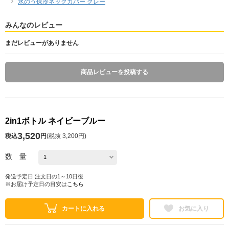
氷のう保冷ネックカバー グレー
みんなのレビュー
まだレビューがありません
商品レビューを投稿する
2in1ボトル ネイビーブルー
3,520
税込
円
(
税抜 3,200円
)
数 量
発送予定日 注文日の1～10日後
※お届け予定日の目安は
こちら
カートに入れる
お気に入り