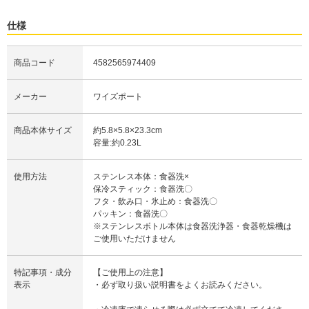
仕様
商品コード
4582565974409
メーカー
ワイズポート
商品本体サイズ
約5.8×5.8×23.3cm
容量:約0.23L
使用方法
ステンレス本体：食器洗×
保冷スティック：食器洗〇
フタ・飲み口・氷止め：食器洗〇
パッキン：食器洗〇
※ステンレスボトル本体は食器洗浄器・食器乾燥機は
ご使用いただけません
特記事項・成分
【ご使用上の注意】
表示
・必ず取り扱い説明書をよくお読みください。