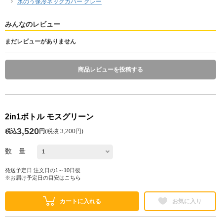
氷のう保冷ネックカバー グレー
みんなのレビュー
まだレビューがありません
商品レビューを投稿する
2in1ボトル モスグリーン
3,520
税込
円
(
税抜 3,200円
)
数 量
発送予定日 注文日の1～10日後
※お届け予定日の目安は
こちら
カートに入れる
お気に入り