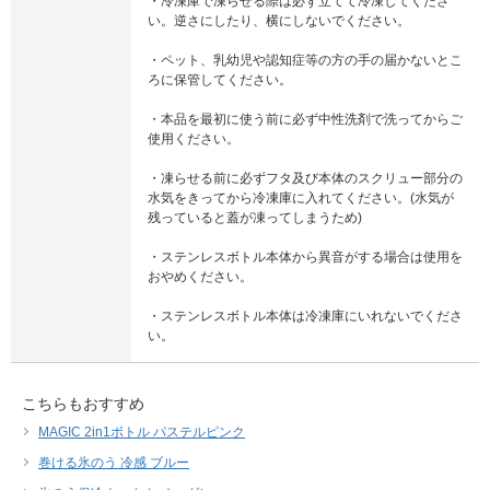
・冷凍庫で凍らせる際は必ず立てて冷凍してくださ
い。逆さにしたり、横にしないでください。
・ペット、乳幼児や認知症等の方の手の届かないとこ
ろに保管してください。
・本品を最初に使う前に必ず中性洗剤で洗ってからご
使用ください。
・凍らせる前に必ずフタ及び本体のスクリュー部分の
水気をきってから冷凍庫に入れてください。(水気が
残っていると蓋が凍ってしまうため)
・ステンレスボトル本体から異音がする場合は使用を
おやめください。
・ステンレスボトル本体は冷凍庫にいれないでくださ
い。
こちらもおすすめ
MAGIC 2in1ボトル パステルピンク
巻ける氷のう 冷感 ブルー