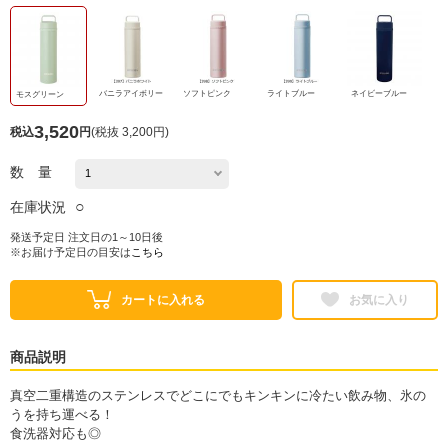
バニラアイボリー
ソフトピンク
ライトブルー
ネイビーブルー
モスグリーン
3,520
税込
円
(
税抜 3,200円
)
数 量
○
在庫状況
発送予定日 注文日の1～10日後
※お届け予定日の目安は
こちら
カートに入れる
お気に入り
商品説明
真空二重構造のステンレスでどこにでもキンキンに冷たい飲み物、氷の
うを持ち運べる！
食洗器対応も◎