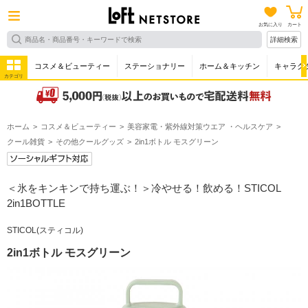
お気に入り
カート
詳細検索
コスメ＆ビューティー
ステーショナリー
ホーム＆キッチン
キャラク
カテゴリ
ホーム
コスメ＆ビューティー
美容家電・紫外線対策ウエア ・ヘルスケア
クール雑貨
その他クールグッズ
2in1ボトル モスグリーン
＜氷をキンキンで持ち運ぶ！＞冷やせる！飲める！STICOL
2in1BOTTLE
STICOL(スティコル)
2in1ボトル モスグリーン