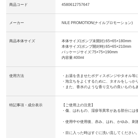
商品コード
4580612757647
メーカー
NILE PROMOTION(ナイルプロモーション)
商品本体サイズ
本体サイズ(ポンプ未開封):65×65×180mm
本体サイズ(ポンプ開封時):65×65×210mm
パッケージサイズ:75×75×190mm
内容量:400ml
使用方法
・お湯を含ませたボディスポンジやタオル等
・泡立ちをよくするために、タオルをしっか
・また、香水のような香り立ちの良いものも
特記事項・成分表示
【ご使用上の注意】
・傷、はれもの、湿疹等異常がある部分には
・使用中や使用後、赤み、はれ、かゆみ、刺
・目に入った時はすぐに洗い流してください