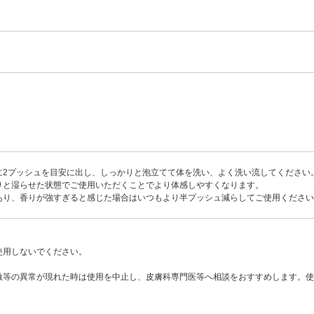
に2プッシュを目安に出し、しっかりと泡立てて体を洗い、よく洗い流してください
りと湿らせた状態でご使用いただくことでより体感しやすくなります。
あり、香りが強すぎると感じた場合はいつもより半プッシュ減らしてご使用ください
使用しないでください。
激等の異常が現れた時は使用を中止し、皮膚科専門医等へ相談をおすすめします。使
。