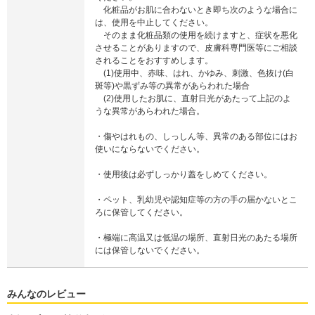
化粧品がお肌に合わないとき即ち次のような場合に
は、使用を中止してください。
そのまま化粧品類の使用を続けますと、症状を悪化
させることがありますので、皮膚科専門医等にご相談
されることをおすすめします。
(1)使用中、赤味、はれ、かゆみ、刺激、色抜け(白
斑等)や黒ずみ等の異常があらわれた場合
(2)使用したお肌に、直射日光があたって上記のよ
うな異常があらわれた場合。
・傷やはれもの、しっしん等、異常のある部位にはお
使いにならないでください。
・使用後は必ずしっかり蓋をしめてください。
・ペット、乳幼児や認知症等の方の手の届かないとこ
ろに保管してください。
・極端に高温又は低温の場所、直射日光のあたる場所
には保管しないでください。
みんなのレビュー