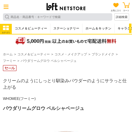
お気に入り
カート
詳細検索
コスメ＆ビューティー
ステーショナリー
ホーム＆キッチン
キャラク
カテゴリ
ホーム
コスメ＆ビューティー
コスメ・メイクアップ
ブランドメイク
フーミー
パウダリームグロウ ペルシャベージュ
クリームのようにしっとり馴染みパウダーのようにサラっと仕
上がる
WHOMEE(フーミー)
パウダリームグロウ ペルシャベージュ