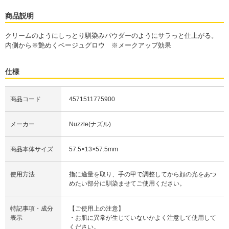
商品説明
クリームのようにしっとり馴染みパウダーのようにサラっと仕上がる。
内側から※艶めくベージュグロウ ※メークアップ効果
仕様
商品コード
4571511775900
メーカー
Nuzzle(ナズル)
商品本体サイズ
57.5×13×57.5mm
使用方法
指に適量を取り、手の甲で調整してから顔の光をあつ
めたい部分に馴染ませてご使用ください。
特記事項・成分
【ご使用上の注意】
表示
・お肌に異常が生じていないかよく注意して使用して
ください。