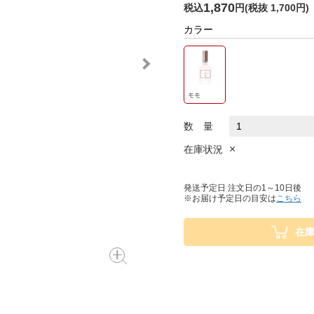
1,870
税込
円
(
税抜 1,700円
)
カラー
モモ
数 量
×
在庫状況
発送予定日 注文日の1～10日後
※お届け予定日の目安は
こちら
在