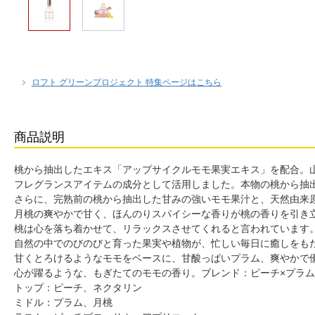
ロフト グリーンプロジェクト 特集ページはこちら
商品説明
桃から抽出したエキス「アップサイクルモモ果実エキス」を配合。
フレグランスアイテムの成分として活用しました。本物の桃から抽
さらに、完熟前の桃から抽出した甘みの強いモモ果汁と、天然由来
月桃の爽やかで甘く、ほんのりスパイシーな香りが桃の香りを引き
桃は心を落ち着かせて、リラックスさせてくれると言われています
自然の中でのびのびと育った果実や植物が、忙しい毎日に癒しをも
甘くとろけるようなモモをベースに、甘酸っぱいプラム、爽やかで
心が躍るような、もぎたてのモモの香り。ブレンド：ピーチ×プラム
トップ：ピーチ、ネクタリン
ミドル：プラム、月桃