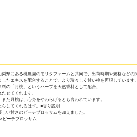
山梨県にある桃農園のモリタファームと共同で、出荷時期や規格などの
出したエキスを配合することで、より瑞々しく甘い桃を再現しています
原料の「月桃」というハーブを天然香料として配合。
立たせてくれます。
。また月桃は、心身をやわらげるとも言われています。
たらしてくれるはず。■香り説明
優しい甘さのピーチブロッサムを加えました。
×ピーチブロッサム