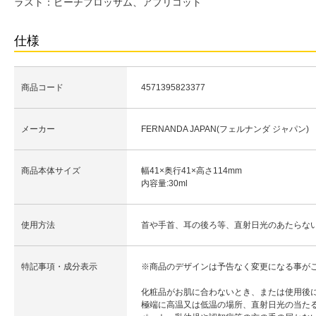
ラスト：ピーチブロッサム、アプリコット
仕様
商品コード
4571395823377
メーカー
FERNANDA JAPAN(フェルナンダ ジャパン)
商品本体サイズ
幅41×奥行41×高さ114mm
内容量:30ml
使用方法
首や手首、耳の後ろ等、直射日光のあたらな
特記事項・成分表示
※商品のデザインは予告なく変更になる事が
化粧品がお肌に合わないとき、または使用後
極端に高温又は低温の場所、直射日光の当た