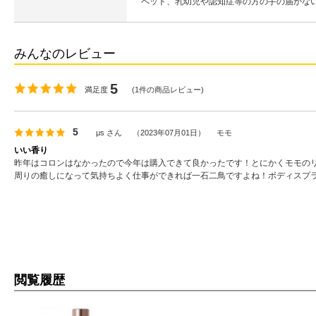
ペット、乳幼児や認知症等の方の手の届かな
みんなのレビュー
5
満足度
(
1
件の商品レビュー)
5
μs
さん
（
2023年07月01日
）
モモ
いい香り
昨年はコロンはなかったので今年は購入できて良かったです！とにかくモモの
周りの癒しになって気持ちよく仕事ができれば一石二鳥ですよね！ボディスプ
閲覧履歴